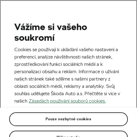
Vážíme si vašeho
Dráhová cyklistika
soukromí
500+1 kolo! Dráhová
Cookies se používají k ukládání vašeho nastavení a
cyklistika žije
preferencí, analýze návštěvnosti našich stránek,
zprostředkování funkcí sociálních médií a k
Autor:
Jan Brychta
24. 05. 2021
v
19:00
personalizaci obsahu a reklam. Informace o užívání
5 minut čtení
našich stránek také sdílíme s našimi partnery z
oblasti sociálních médií, reklamy a analytiky. Svůj
souhlas udělujete Škoda Auto a.s. Přečtěte si více v
našich
Zásadách používání souborů cookies.
Pouze nezbytné cookies