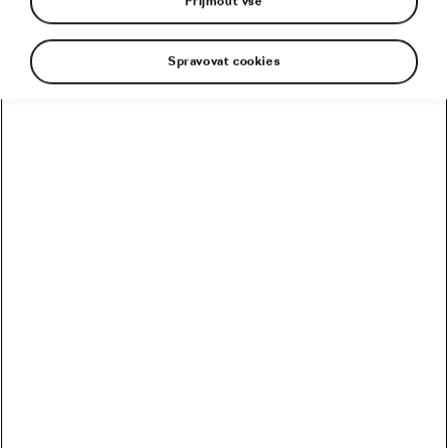
Přijmout vše
Spravovat cookies
Na nový velodrom Brno stále čeká. Už dlouho
odpovědné osoby slibují pro Brno vybudování
nové arény pro dráhaře, ale zatím zůstává jen u
slibů. Betonový ovál dlouhý čtyři sta metrů už
dávno nevyhovuje pro největší akce. Ale dokud se
nerozpadne, pořád dráha přežívá a na „velasu“ se
stále závodí.