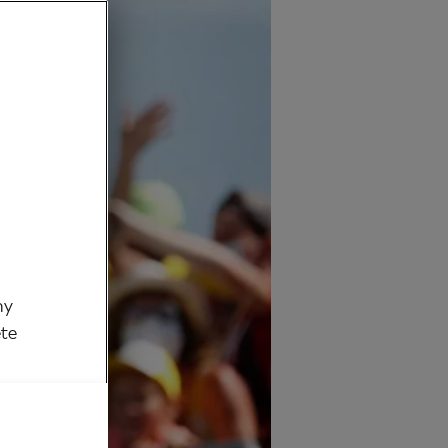
my
ěte