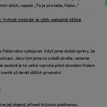
ních sítích, napsal: „To je pro tebe, Fabio…“
 Vyhrát mistrák je vždy pekelně těžké
o Fabia něco vybojovat. Když jsme slyšeli zprávy, že
otivaci. Jako tým jsme to zvládli skvěle, vezeme
 mě osobně je to velká vzpruha před závodem Kolem
 kontě už devět dílčích prvenství.
l
e její dojezd, přinesl hrůznou podívanou.