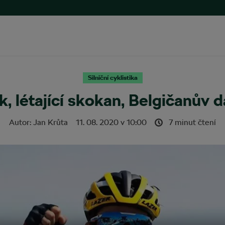
Silniční cyklistika
k, létající skokan, Belgičanův d
Autor:
Jan Krůta
11. 08. 2020
v
10:00
7 minut čtení