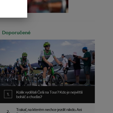
Doporučené
Kolik vydělali Češi na Tour? Kdo je největší
boháč a chuďas?
Trakař, na kterém nechce jezdit nikdo. Ani