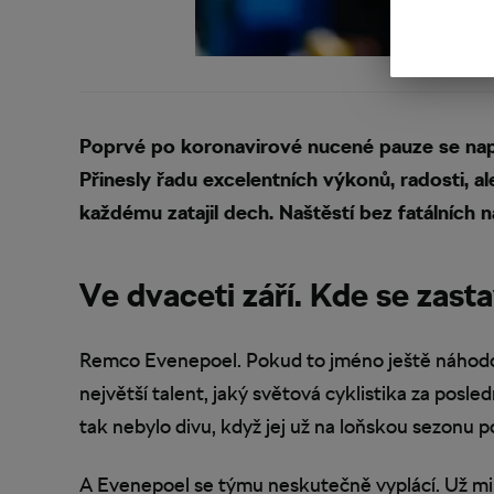
Poprvé po koronavirové nucené pauze se napln
Přinesly řadu excelentních výkonů, radosti, ale
každému zatajil dech. Naštěstí bez fatálních n
Ve dvaceti září. Kde se zasta
Remco Evenepoel. Pokud to jméno ještě náhodou
největší talent, jaký světová cyklistika za posled
tak nebylo divu, když jej už na loňskou sezonu
A Evenepoel se týmu neskutečně vyplácí. Už minu