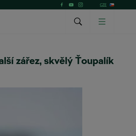
CZE
alší zářez, skvělý Ťoupalík