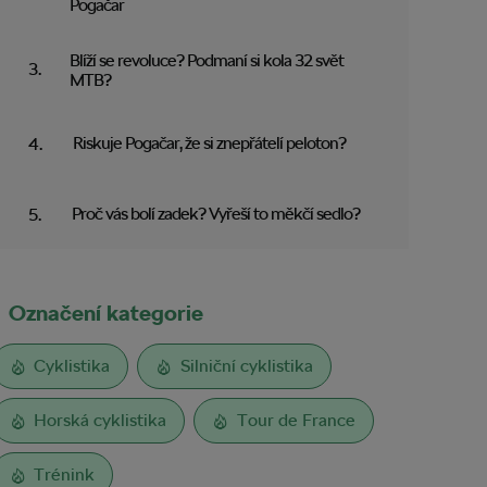
Pogačar
Blíží se revoluce? Podmaní si kola 32 svět
MTB?
Riskuje Pogačar, že si znepřátelí peloton?
Proč vás bolí zadek? Vyřeší to měkčí sedlo?
Označení kategorie
Cyklistika
Silniční cyklistika
Horská cyklistika
Tour de France
Trénink