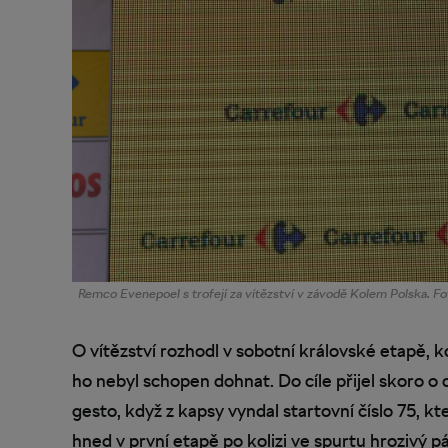
Remco Evenepoel s trofejí za vítězství v závodě Kolem Polska.
O vítězství rozhodl v sobotní královské etapě, k
ho nebyl schopen dohnat. Do cíle přijel skoro o
gesto, když z kapsy vyndal startovní číslo 75, k
hned v první etapě po kolizi ve spurtu hrozivý pá