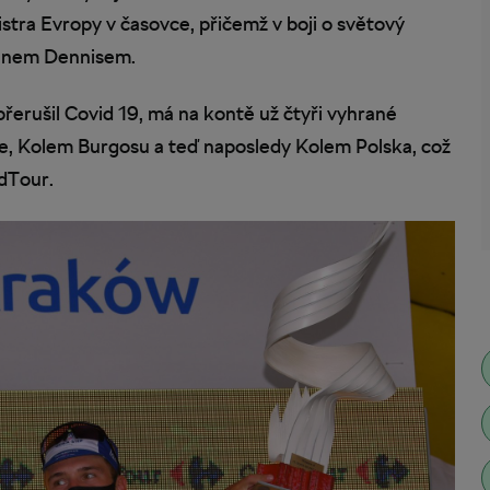
istra Evropy v časovce, přičemž v boji o světový
ohanem Dennisem.
přerušil Covid 19, má na kontě už čtyři vyhrané
e, Kolem Burgosu a teď naposledy Kolem Polska, což
dTour.