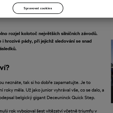
Spravovat cookies
o rozjel kolotoč největších silničních závodů.
 i hrozivé pády, při jejichž sledování se snad
ásledků.
ví?
 neznáte, tak si ho dobře zapamatujte. Je to
ní roky měla. Už jako junior vyhrával vše, co se dalo, a
 podepsal belgický gigant Deceuninck Quick Step.
lý rok vybojoval šest vítězství včetně triumfu v