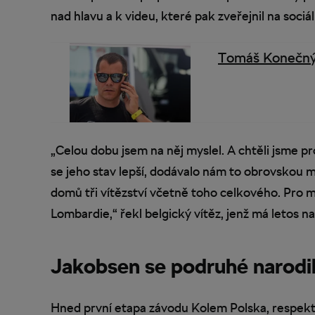
nad hlavu a k videu, které pak zveřejnil na sociál
Tomáš Konečný:
„Celou dobu jsem na něj myslel. A chtěli jsme pr
se jeho stav lepší, dodávalo nám to obrovskou m
domů tři vítězství včetně toho celkového. Pro
Lombardie,“ řekl belgický vítěz, jenž má letos na
Jakobsen se podruhé narodi
Hned první etapa závodu Kolem Polska, respektiv