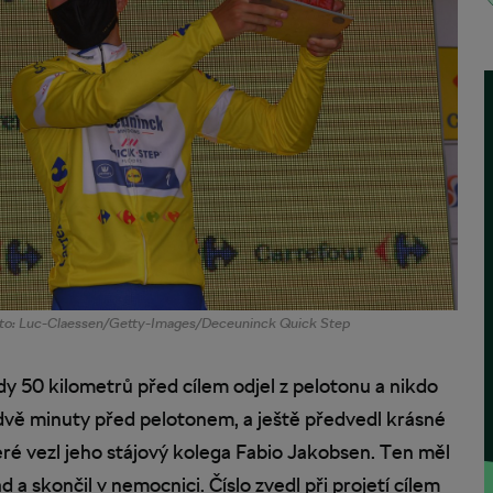
 Foto: Luc-Claessen/Getty-Images/Deceuninck Quick Step
dy 50 kilometrů před cílem odjel z pelotonu a nikdo
 dvě minuty před pelotonem, a ještě předvedl krásné
teré vezl jeho stájový kolega Fabio Jakobsen. Ten měl
d a skončil v nemocnici. Číslo zvedl při projetí cílem