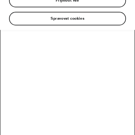
Přijmout vše
Spravovat cookies
Jen největší hvězdy světové cyklistiky mají
garantovaná místa na Tour de France, největším
závodě planety! Škoda We Love Cycling vám i v
tomto ročníku nabídla pozici v pelotonu při jedné z
etap nejslavnějšího cyklistického klání.
Již po sedmnácté se stává Škoda AUTO oficiálním
partnerem Tour de France a opět dává svým
příznivcům šanci prožít závod tak, jak se vám ani
nesnilo. Soutěž o 3denní VIP návštěvu Tour de