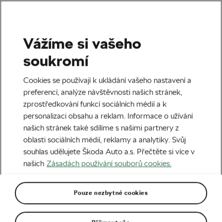
Vážíme si vašeho
Soutěž
soukromí
Soutěž o 3denní VIP
Cookies se používají k ukládání vašeho nastavení a
návštěvu Tour de France
preferencí, analýze návštěvnosti našich stránek,
zprostředkování funkcí sociálních médií a k
zná své vítěze!
personalizaci obsahu a reklam. Informace o užívání
našich stránek také sdílíme s našimi partnery z
Autor:
We Love Cycling
10. 08. 2020
v
09:42
oblasti sociálních médií, reklamy a analytiky. Svůj
5 minut čtení
souhlas udělujete Škoda Auto a.s. Přečtěte si více v
našich
Zásadách používání souborů cookies.
Pouze nezbytné cookies