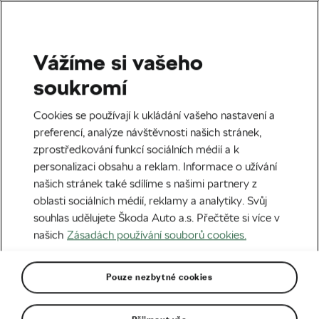
Vážíme si vašeho
Bezpečnost
soukromí
Jak jezdit bezpečně?
Cookies se používají k ukládání vašeho nastavení a
Pestrobarevné oblečení,
preferencí, analýze návštěvnosti našich stránek,
zprostředkování funkcí sociálních médií a k
seřízený stroj a bez muziky,
personalizaci obsahu a reklam. Informace o užívání
radí šampion Ježek
našich stránek také sdílíme s našimi partnery z
oblasti sociálních médií, reklamy a analytiky. Svůj
Autor:
Radek Malina
17. 04. 2020
v
05:00
souhlas udělujete Škoda Auto a.s. Přečtěte si více v
5 minut čtení
našich
Zásadách používání souborů cookies.
Pouze nezbytné cookies