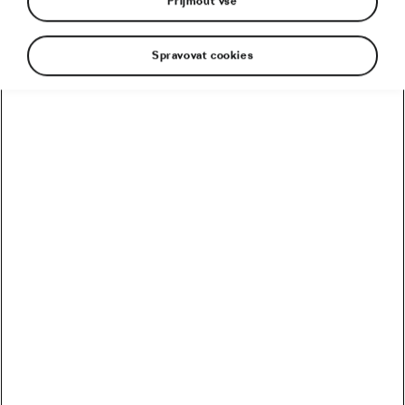
Přijmout vše
Spravovat cookies
Šestinásobný mistr světa a majitel stejného počtu
zlatých medaili z paralympijských her! Jiří Ježek je
nejúspěšnějším paralympijským cyklistou
v historii. Během kariéry v rámci tréninku i závodů
najel desítky tisíc kilometrů. Má zkušeností na