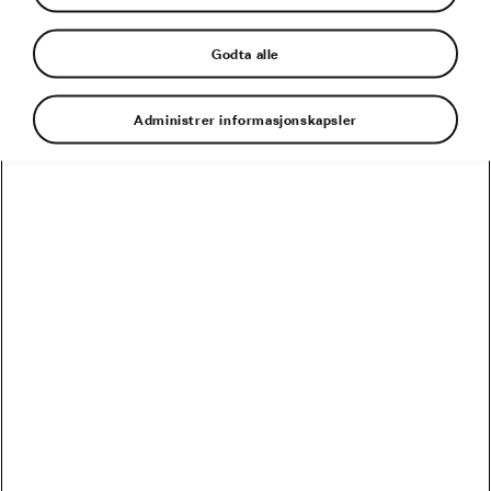
Godta alle
Administrer informasjonskapsler
Hvorfor tok det menneskeheten tusenvis av år
før sykkelen ble oppfunnet? Antagelig inspirert
av solens skiveform ble den mesopotamiske
sivilisasjonen den første som tok i bruk solide
hjul som gjorde det betydelig mer komfortabelt
å flytte selv tung last fra ett sted til et annet.