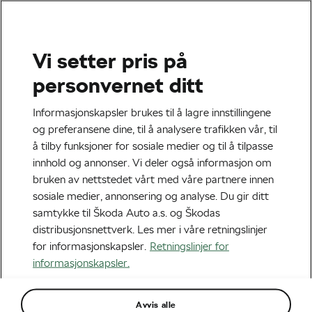
Vi setter pris på
Sykkelhistorie
personvernet ditt
Hvorfor det tok så lang tid å
Informasjonskapsler brukes til å lagre innstillingene
finne opp sykkelen
og preferansene dine, til å analysere trafikken vår, til
å tilby funksjoner for sosiale medier og til å tilpasse
Av
Adam Marsal
november 7, 2023
kl.
12:00
innhold og annonser. Vi deler også informasjon om
4 min lesing
bruken av nettstedet vårt med våre partnere innen
sosiale medier, annonsering og analyse. Du gir ditt
samtykke til Škoda Auto a.s. og Škodas
distribusjonsnettverk. Les mer i våre retningslinjer
for informasjonskapsler.
Retningslinjer for
informasjonskapsler.
Avvis alle