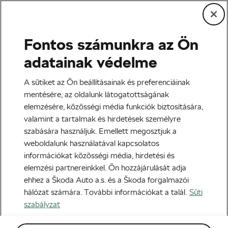
Fontos számunkra az Ön
Közösség és kultúra
adatainak védelme
Szabaduljunk meg a bringás
A sütiket az Ön beállításainak és preferenciáinak
elitizmus fogalmától!
mentésére, az oldalunk látogatottságának
elemzésére, közösségi média funkciók biztosítására,
Szerző:
Megan Flottorp
2020-08-12
16:00
-kor
valamint a tartalmak és hirdetések személyre
7 perc olvasási idő
szabására használjuk. Emellett megosztjuk a
weboldalunk használatával kapcsolatos
információkat közösségi média, hirdetési és
elemzési partnereinkkel. Ön hozzájárulását adja
ehhez a Škoda Auto a.s. és a Škoda forgalmazói
hálózat számára. További információkat a talál.
Süti
szabályzat