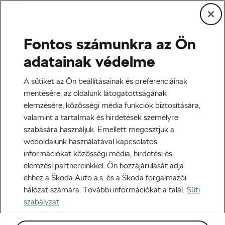
Fontos számunkra az Ön
Közösség és kultúra
adatainak védelme
Az első brit csapat, aki
A sütiket az Ön beállításainak és preferenciáinak
megjárta a Tour-t
mentésére, az oldalunk látogatottságának
elemzésére, közösségi média funkciók biztosítására,
Szerző:
WLC
2020-07-11
07:00
-kor
valamint a tartalmak és hirdetések személyre
szabására használjuk. Emellett megosztjuk a
weboldalunk használatával kapcsolatos
információkat közösségi média, hirdetési és
elemzési partnereinkkel. Ön hozzájárulását adja
ehhez a Škoda Auto a.s. és a Škoda forgalmazói
hálózat számára. További információkat a talál.
Süti
szabályzat