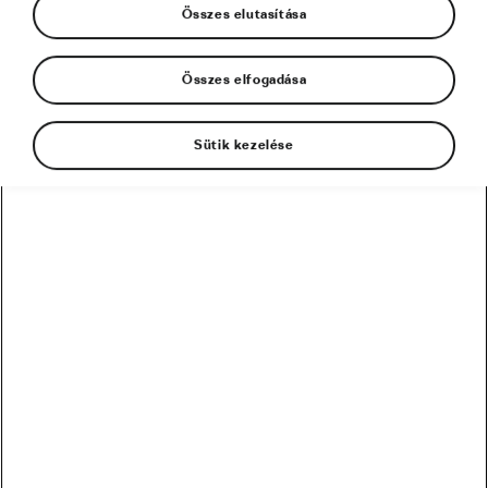
Összes elutasítása
Összes elfogadása
Sütik kezelése
65 évvel ezelőtt Nagy-Britannia először vett
részt a Tour de France versenyen. A nemzet
minden reménye a csapatban és vezetőjükben
volt: Cozen kísérte el izgalmas útjára Steelt,
Maitlandet, Hoart, Robinsont és Krebs-t.
1995-ben, a Tour utolsó szakaszát megelőző
éjszakán, a brit Brian Robinson és Tony Hoar nem