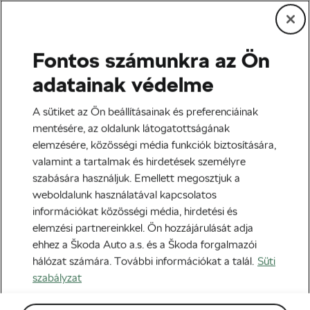
Fontos számunkra az Ön
Közösség és kultúra
adatainak védelme
Vonzóak-e a nők szerint a
A sütiket az Ön beállításainak és preferenciáinak
kerékpáros férfiak?
mentésére, az oldalunk látogatottságának
elemzésére, közösségi média funkciók biztosítására,
Szerző:
Jiri Kaloc
2025-01-23
06:00
-kor
valamint a tartalmak és hirdetések személyre
3 perc olvasási idő
szabására használjuk. Emellett megosztjuk a
weboldalunk használatával kapcsolatos
információkat közösségi média, hirdetési és
elemzési partnereinkkel. Ön hozzájárulását adja
ehhez a Škoda Auto a.s. és a Škoda forgalmazói
hálózat számára. További információkat a talál.
Süti
szabályzat