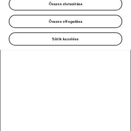
Összes elutasítása
Összes elfogadása
Sütik kezelése
Egy izgalmas új kutatás látott napvilágot
nemrég, ami azt vizsgálta, hogy a nők melyik
hobbit mennyire tartják vonzónak.
Természetesen a sportok sem maradtak ki a
listából, így a kerékpározásra is rákérdeztek a
kutatók. Vajon vonzóbb a pedálozás, mint a box
vagy az úszás? És hogyan viszonyulnak a nők
általában a sportoló férfiakhoz? Legyőzik az
atletikus tevékenységek az olvasást, az utazást
vagy a bulizást? Vonzó egyáltalán sportolni?