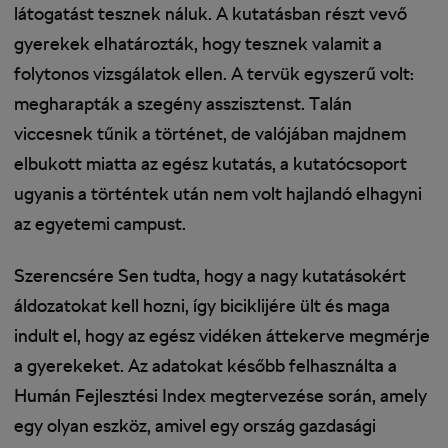
látogatást tesznek náluk. A kutatásban részt vevő
gyerekek elhatározták, hogy tesznek valamit a
folytonos vizsgálatok ellen. A tervük egyszerű volt:
megharapták a szegény asszisztenst. Talán
viccesnek tűnik a történet, de valójában majdnem
elbukott miatta az egész kutatás, a kutatócsoport
ugyanis a történtek után nem volt hajlandó elhagyni
az egyetemi campust.
Szerencsére Sen tudta, hogy a nagy kutatásokért
áldozatokat kell hozni, így biciklijére ült és maga
indult el, hogy az egész vidéken áttekerve megmérje
a gyerekeket. Az adatokat később felhasználta a
Humán Fejlesztési Index megtervezése során, amely
egy olyan eszköz, amivel egy ország gazdasági