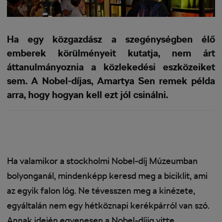
Ha egy közgazdász a szegénységben élő
emberek körülményeit kutatja, nem árt
áttanulmányoznia a közlekedési eszközeiket
sem. A Nobel-díjas, Amartya Sen remek példa
arra, hogy hogyan kell ezt jól csinálni.
Ha valamikor a stockholmi Nobel-díj Múzeumban
bolyonganál, mindenképp keresd meg a biciklit, ami
az egyik falon lóg. Ne tévesszen meg a kinézete,
egyáltalán nem egy hétköznapi kerékpárról van szó.
Annak idején egyenesen a Nobel-díjig vitte