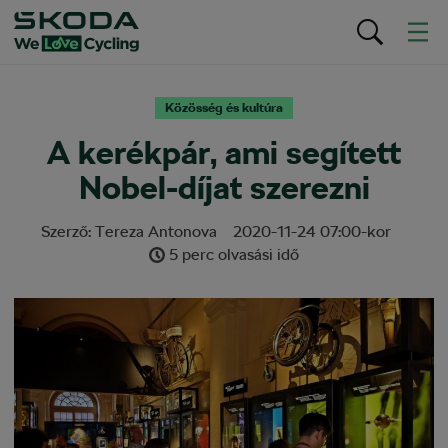
Közösség és kultúra
A kerékpár, ami segített
Nobel-díjat szerezni
Szerző:
Tereza Antonova
2020-11-24
07:00
-kor
5 perc olvasási idő