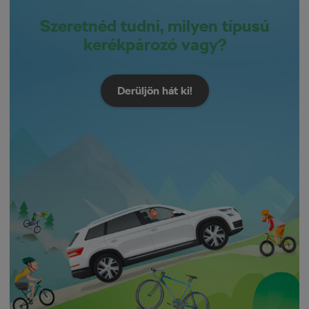
Szeretnéd tudni, milyen típusú
kerékpározó vagy?
Derüljön hát ki!