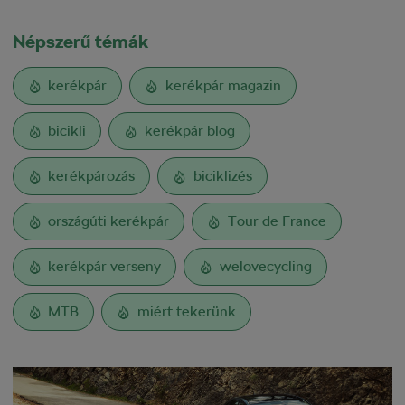
Népszerű témák
kerékpár
kerékpár magazin
bicikli
kerékpár blog
kerékpározás
biciklizés
országúti kerékpár
Tour de France
kerékpár verseny
welovecycling
MTB
miért tekerünk