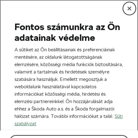
Fontos számunkra az Ön
Edzés és életmód
adatainak védelme
Verd át az agyad!
A sütiket az Ön beállításainak és preferenciáinak
mentésére, az oldalunk látogatottságának
Szerző:
Jiri Kaloc
2020-01-03
07:00
-kor
elemzésére, közösségi média funkciók biztosítására,
5 perc olvasási idő
valamint a tartalmak és hirdetések személyre
szabására használjuk. Emellett megosztjuk a
weboldalunk használatával kapcsolatos
információkat közösségi média, hirdetési és
elemzési partnereinkkel. Ön hozzájárulását adja
ehhez a Škoda Auto a.s. és a Škoda forgalmazói
hálózat számára. További információkat a talál.
Süti
szabályzat