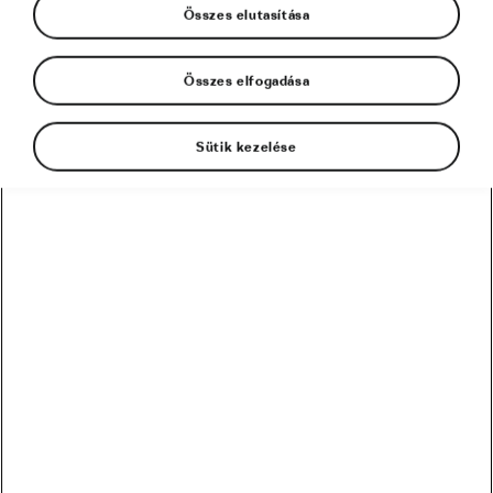
Összes elutasítása
Összes elfogadása
Sütik kezelése
Minden alkalommal, amikor macskaköveken
forgó kerékpárkerekek hangját halljuk,
valójában a történelem visszhangzik a
fülünkben. A macskaköveken való
kerékpározás nem egyszerű biciklizés, hanem
egyfajta rítus. Számos oka van annak, amiért a
kerékpárosok még mindig vonzódnak ehhez a
göröngyös, kiszámíthatatlan terephez –
ügyesebbé tesz, adrenalint ad és segít a