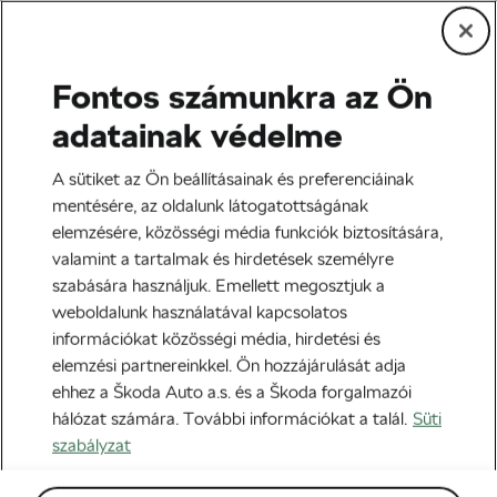
Fontos számunkra az Ön
Edzés és életmód
adatainak védelme
Kerékpározás
A sütiket az Ön beállításainak és preferenciáinak
macskaköveken – Miért
mentésére, az oldalunk látogatottságának
elemzésére, közösségi média funkciók biztosítására,
szeretik a bringások?
valamint a tartalmak és hirdetések személyre
szabására használjuk. Emellett megosztjuk a
Szerző:
Jiri Kaloc
2023-11-28
06:00
-kor
weboldalunk használatával kapcsolatos
3 perc olvasási idő
információkat közösségi média, hirdetési és
elemzési partnereinkkel. Ön hozzájárulását adja
ehhez a Škoda Auto a.s. és a Škoda forgalmazói
hálózat számára. További információkat a talál.
Süti
szabályzat