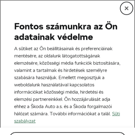
Fontos számunkra az Ön
Edzés és életmód
adatainak védelme
Hogyan tartsd meg a
A sütiket az Ön beállításainak és preferenciáinak
kerékpáros testsúlyod? – 2.
mentésére, az oldalunk látogatottságának
elemzésére, közösségi média funkciók biztosítására,
rész
valamint a tartalmak és hirdetések személyre
szabására használjuk. Emellett megosztjuk a
Szerző:
Jiri Kaloc
2020-11-03
07:00
-kor
weboldalunk használatával kapcsolatos
5 perc olvasási idő
információkat közösségi média, hirdetési és
elemzési partnereinkkel. Ön hozzájárulását adja
ehhez a Škoda Auto a.s. és a Škoda forgalmazói
hálózat számára. További információkat a talál.
Süti
szabályzat