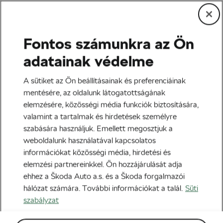
Fontos számunkra az Ön
Edzés és életmód
adatainak védelme
3 légzéstechnika, amit
A sütiket az Ön beállításainak és preferenciáinak
érdemes megtanulni
mentésére, az oldalunk látogatottságának
elemzésére, közösségi média funkciók biztosítására,
Szerző:
Jiri Kaloc
2020-03-07
07:00
-kor
valamint a tartalmak és hirdetések személyre
szabására használjuk. Emellett megosztjuk a
weboldalunk használatával kapcsolatos
információkat közösségi média, hirdetési és
elemzési partnereinkkel. Ön hozzájárulását adja
ehhez a Škoda Auto a.s. és a Škoda forgalmazói
hálózat számára. További információkat a talál.
Süti
szabályzat