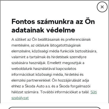
Fontos számunkra az Ön
Adrenalin
adatainak védelme
A Vas-korszak újabb
A sütiket az Ön beállításainak és preferenciáinak
fejezetei: történelmi
mentésére, az oldalunk látogatottságának
elemzésére, közösségi média funkciók biztosítására,
világkupasiker és harmadik
valamint a tartalmak és hirdetések személyre
hely két nap alatt
szabására használjuk. Emellett megosztjuk a
weboldalunk használatával kapcsolatos
Szerző:
WLC
2021-11-02
13:55
-kor
információkat közösségi média, hirdetési és
elemzési partnereinkkel. Ön hozzájárulását adja
ehhez a Škoda Auto a.s. és a Škoda forgalmazói
hálózat számára. További információkat a talál.
Süti
szabályzat