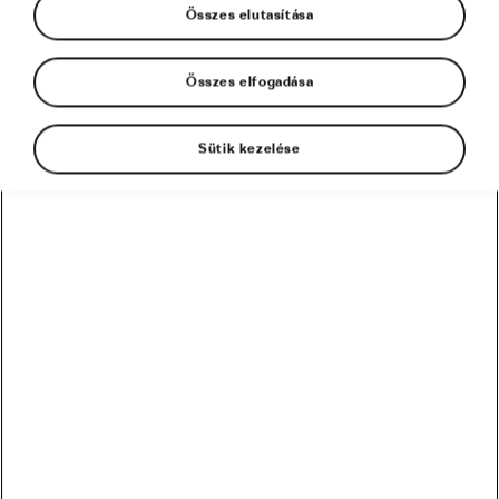
Összes elutasítása
Összes elfogadása
Sütik kezelése
Fogynak a jelzők Vas Kata Blankára: az SD
Worx magyar szenzációja előbb megnyerte az
overijse-i
cyclocross-világkupaversenyt, majd
egyetlen nappal később a kőkemény
Koppenbergcrosson is
felállhatott a dobogóra!