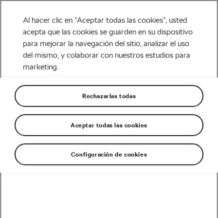
Al hacer clic en “Aceptar todas las cookies”, usted
acepta que las cookies se guarden en su dispositivo
para mejorar la navegación del sitio, analizar el uso
Carretera
del mismo, y colaborar con nuestros estudios para
marketing.
Vollering y Van Vleuten, el
gran duelo de la Vuelta
Rechazarlas todas
España Femenina
Aceptar todas las cookies
Escrito por
Luis Ortega @Ciclored
abril 30, 2023
en
3:30 pm
Configuración de cookies