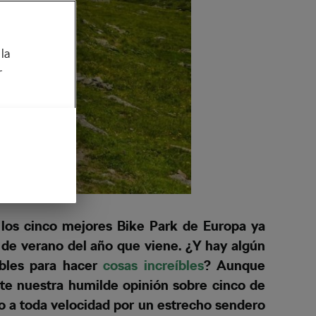
la
r
los cinco mejores Bike Park de Europa ya
 de verano del año que viene. ¿Y hay algún
íbles para hacer
cosas increíbles
? Aunque
e nuestra humilde opinión sobre cinco de
o a toda velocidad por un estrecho sendero