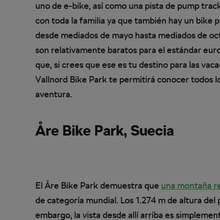
uno de e-bike, así como una pista de pump track
con toda la familia ya que también hay un bike p
desde mediados de mayo hasta mediados de octub
son relativamente baratos para el estándar euro
que, si crees que ese es tu destino para las vac
Vallnord Bike Park te permitirá conocer todos l
aventura.
Åre Bike Park, Suecia
El Åre Bike Park demuestra que
una montaña re
de categoría mundial. Los 1.274 m de altura de
embargo, la vista desde allí arriba es simplemen