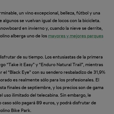
erminable, un vino excepcional, belleza, fútbol y una
algunos se vuelvan igual de locos con la bicicleta.
snowboard en invierno y, cuando la nieve se derrite,
tolino alberga uno de los
mayores y mejores parques
isfrutar de su tiempo. Los entusiastas de la primera
go “Take it Easy” y “Enduro Natural Trail”, mientras
 el “Black Eye” con su sendero resbaladizo de 31,9%
orado es realmente sólo para los profesionales. El
ta finales de septiembre, y los precios son de gama
el uso ilimitado del telecabina. Sin embargo, le
 caso sólo pagará 89 euros, y podrá disfrutar de
olino Bike Park.