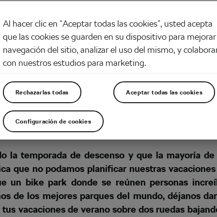
Al hacer clic en “Aceptar todas las cookies”, usted acepta
que las cookies se guarden en su dispositivo para mejorar 
navegación del sitio, analizar el uso del mismo, y colabora
con nuestros estudios para marketing.
Rechazarlas todas
Aceptar todas las cookies
Configuración de cookies
do la temporada de descenso y que la mayoría de 
fica que no podamos planificar nuestras vacaciones
que un bike park donde se reúnen personas incre
s de los mejores parques del mundo, déjanos dart
 tus vacaciones de verano sobre dos ruedas bajand