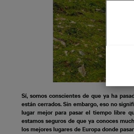
Sí, somos conscientes de que ya ha pasa
están cerrados. Sin embargo, eso no signi
lugar mejor para pasar el tiempo libre 
estamos seguros de que ya conoces mucho
los mejores lugares de Europa donde pasar