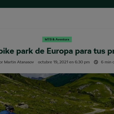
MTB & Aventura
bike park de Europa para tus 
por
Martin Atanasov
octubre 19, 2021
en
6:30 pm
6 min d