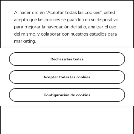
Al hacer clic en “Aceptar todas las cookies”, usted
acepta que las cookies se guarden en su dispositivo
para mejorar la navegación del sitio, analizar el uso
MTB & Aventura
del mismo, y colaborar con nuestros estudios para
marketing.
La UCI quiere que el
ciclocross sea deporte
Rechazarlas todas
olímpico
Aceptar todas las cookies
Escrito por
Siegfried Mortkowitz
enero 6, 2021
en
5:38 pm
5 min de lectura
Configuración de cookies