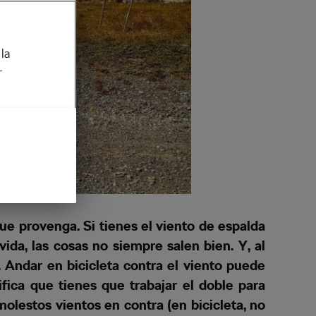
la
r
ue provenga. Si tienes el viento de espalda
vida, las cosas no siempre salen bien. Y, al
. Andar en bicicleta contra el viento puede
fica que tienes que trabajar el doble para
molestos vientos en contra (en bicicleta, no