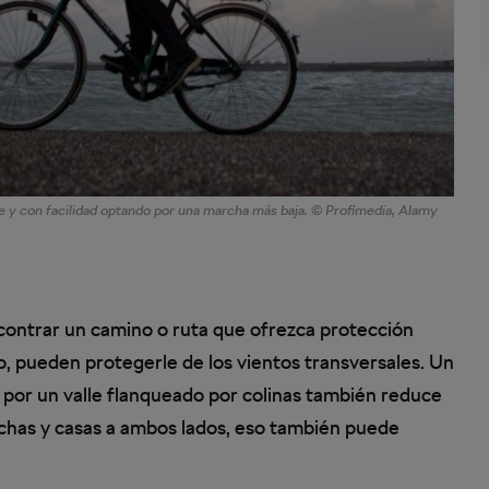
te y con facilidad optando por una marcha más baja. © Profimedia, Alamy
ncontrar un camino o ruta que ofrezca protección
plo, pueden protegerle de los vientos transversales. Un
 por un valle flanqueado por colinas también reduce
trechas y casas a ambos lados, eso también puede