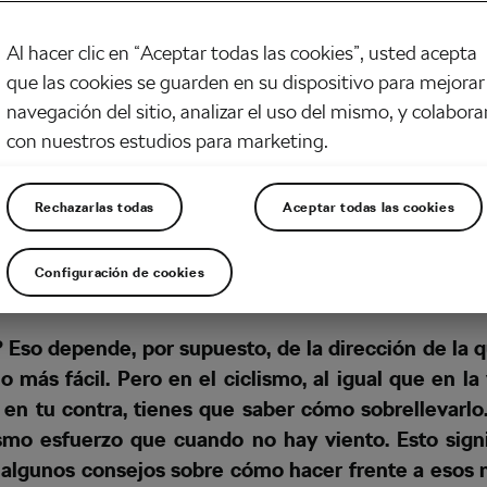
Al hacer clic en “Aceptar todas las cookies”, usted acepta
que las cookies se guarden en su dispositivo para mejorar 
navegación del sitio, analizar el uso del mismo, y colabora
con nuestros estudios para marketing.
Rechazarlas todas
Aceptar todas las cookies
Configuración de cookies
? Eso depende, por supuesto, de la dirección de la q
más fácil. Pero en el ciclismo, al igual que en la 
á en tu contra, tienes que saber cómo sobrellevarlo
smo esfuerzo que cuando no hay viento. Esto signi
ay algunos consejos sobre cómo hacer frente a esos 