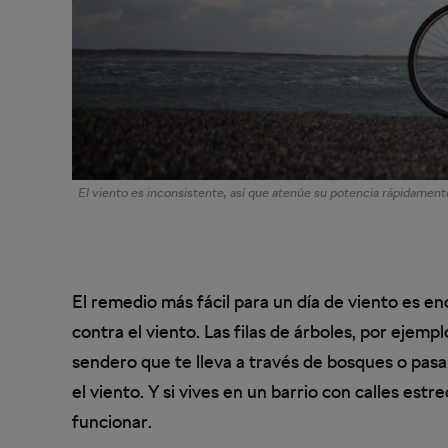
El viento es inconsistente, así que atenúe su potencia rápidamen
El remedio más fácil para un día de viento es e
contra el viento. Las filas de árboles, por ejem
sendero que te lleva a través de bosques o pasa
el viento. Y si vives en un barrio con calles es
funcionar.