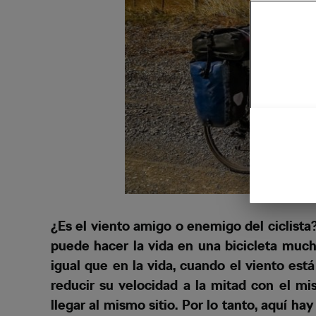
¿Es el viento amigo o enemigo del ciclista
puede hacer la vida en una bicicleta mucho 
igual que en la vida, cuando el viento est
reducir su velocidad a la mitad con el mi
llegar al mismo sitio. Por lo tanto, aquí h