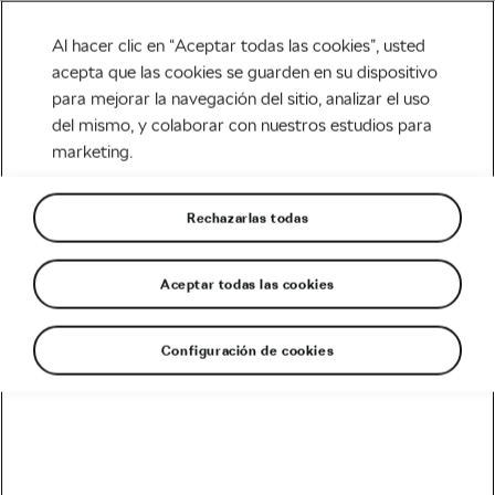
Al hacer clic en “Aceptar todas las cookies”, usted
acepta que las cookies se guarden en su dispositivo
para mejorar la navegación del sitio, analizar el uso
Tag:
viento ciclista
del mismo, y colaborar con nuestros estudios para
marketing.
Rechazarlas todas
Consejos ciclistas contra el viento
abril 4, 2019
en
9:06 am
6 min de lectura
Aceptar todas las cookies
Carretera
Configuración de cookies
Recomendado