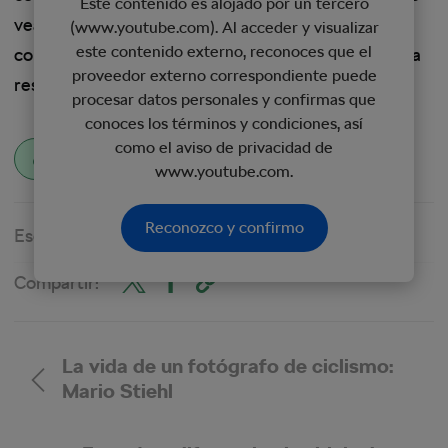
Este contenido es alojado por un tercero
veas una contrarreloj, recuerda que todo comenzó
(www.youtube.com). Al acceder y visualizar
este contenido externo, reconoces que el
como una forma de compartir la carretera de forma
proveedor externo correspondiente puede
responsable.
procesar datos personales y confirmas que
conoces los términos y condiciones, así
como el aviso de privacidad de
contrarreloj
origen de la contrarreloj
www.youtube.com.
Reconozco y confirmo
Escrito por:
Christopher Ashley
Compartir:
La vida de un fotógrafo de ciclismo:
Mario Stiehl