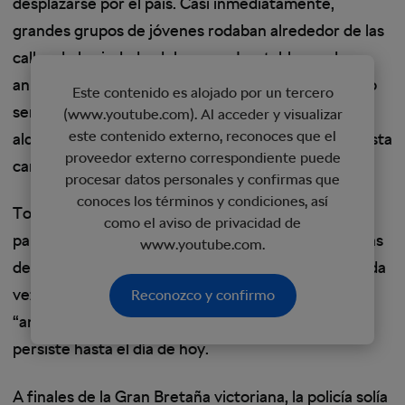
desplazarse por el país. Casi inmediatamente,
grandes grupos de jóvenes rodaban alrededor de las
calles de la ciudad y del campo. Los tablones de
anuncios de las aldeas anunciaban una carrera, y no
Este contenido es alojado por un tercero
sería raro tener hasta 100 ciclistas recorriendo una
(www.youtube.com). Al acceder y visualizar
este contenido externo, reconoces que el
aldea a toda velocidad. Compruebe el tamaño de esta
proveedor externo correspondiente puede
carrera en 1916….
procesar datos personales y confirmas que
conoces los términos y condiciones, así
Toda esta conmoción atrajo la atención de los
como el aviso de privacidad de
partidos políticos así como la atención de las fuerzas
www.youtube.com.
de seguridad, que se enfrentaron a una presión cada
vez mayor para hacer algo con respecto a la
Reconozco y confirmo
“amenaza a los ciclistas”, una controversia que
persiste hasta el día de hoy.
A finales de la Gran Bretaña victoriana, la policía solía