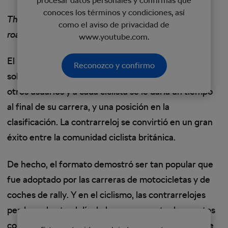
procesar datos personales y confirmas que
conoces los términos y condiciones, así
The Bath Road 100 shows cyclists racing on open
como el aviso de privacidad de
roads.
www.youtube.com.
El RTTC se dio cuenta de que si los ciclistas iban en
Reconozco y confirmo
solitario la carretera estaría menos obstruida para
otros usuarios y a cada ciclista se le daría un tiempo
al final de su carrera, y una posición en la
clasificación. La contrarreloj se convirtió en un gran
éxito entre la comunidad ciclista británica.
De hecho, el formato demostró ser tan popular que
fue adoptado por las carreras de motocicletas y de
coches de rally. Y en el ciclismo, las contrarrelojes
perduran hasta el día de hoy como parte de eventos
como el Tour de Francia. Así que la próxima vez que