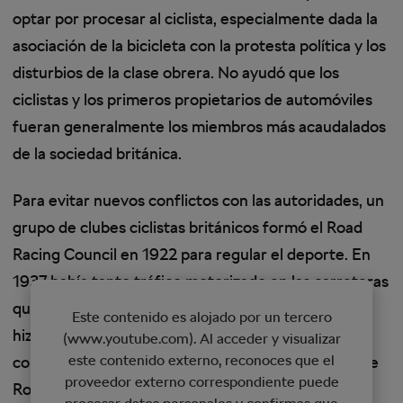
optar por procesar al ciclista, especialmente dada la
asociación de la bicicleta con la protesta política y los
disturbios de la clase obrera. No ayudó que los
ciclistas y los primeros propietarios de automóviles
fueran generalmente los miembros más acaudalados
de la sociedad británica.
Para evitar nuevos conflictos con las autoridades, un
grupo de clubes ciclistas británicos formó el Road
Racing Council en 1922 para regular el deporte. En
1937 había tanto tráfico motorizado en las carreteras
que la organización de eventos de 100 ciclistas se
Este contenido es alojado por un tercero
hizo cada vez más difícil y peligrosa. Por lo tanto, el
(www.youtube.com). Al acceder y visualizar
este contenido externo, reconoces que el
consejo cambió su estrategia, y su nombre por el de
proveedor externo correspondiente puede
Road Time Trials Council (RTTC).