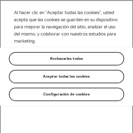
Al hacer clic en “Aceptar todas las cookies”, usted
acepta que las cookies se guarden en su dispositivo
para mejorar la navegación del sitio, analizar el uso
Carretera
del mismo, y colaborar con nuestros estudios para
marketing.
Ciclismo e hidratación –
Mejora tu rendimiento
Rechazarlas todas
Escrito por
Jiri Kaloc
septiembre 13, 2017
en
7:52 pm
Aceptar todas las cookies
Configuración de cookies