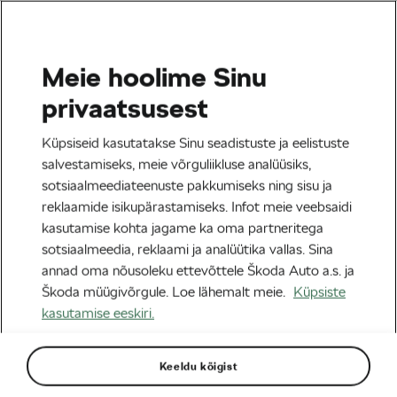
Meie hoolime Sinu
Tag:
soovitused
privaatsusest
Küpsiseid kasutatakse Sinu seadistuste ja eelistuste
salvestamiseks, meie võrguliikluse analüüsiks,
sotsiaalmeediateenuste pakkumiseks ning sisu ja
Halvimad rattasõidunipid, mida kunagi
reklaamide isikupärastamiseks. Infot meie veebsaidi
järgida ei tohiks
kasutamise kohta jagame ka oma partneritega
07/02/2025
kell
02:16
sotsiaalmeedia, reklaami ja analüütika vallas. Sina
Turvalisus
annad oma nõusoleku ettevõttele Škoda Auto a.s. ja
Škoda müügivõrgule. Loe lähemalt meie.
Küpsiste
kasutamise eeskiri.
Sildid kategooriast
Keeldu kõigist
Tour de France
le tour
L´Étape