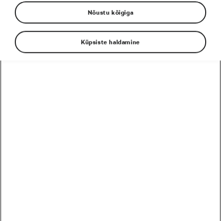
Nõustu kõigiga
Tadej Pogačar
Toitumine
Küpsiste haldamine
EESSEISVAD
PRO
HARRASTAJA
12
Harrastaja
Škoda MTB Kolmapäevak Pirita SKO Motors Spetsiaal
August
2 päeva
Eesti
26
Harrastaja
Škoda MTB Kolmapäevak Saku
August
16 päeva
Eesti
09
Harrastaja
Škoda MTB Kolmapäevak Ruu
September
30 päeva
Eesti