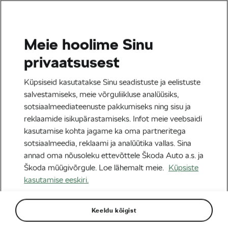
Meie hoolime Sinu
Tag:
Sam Bennett
privaatsusest
Küpsiseid kasutatakse Sinu seadistuste ja eelistuste
salvestamiseks, meie võrguliikluse analüüsiks,
sotsiaalmeediateenuste pakkumiseks ning sisu ja
Decathlon AG2R La Mondiale: uus
reklaamide isikupärastamiseks. Infot meie veebsaidi
sponsor, uus ratas, uus edu
kasutamise kohta jagame ka oma partneritega
14/01/2025
kell
10:41
5 minuti lugemine
sotsiaalmeedia, reklaami ja analüütika vallas. Sina
Maanteesõit
annad oma nõusoleku ettevõttele Škoda Auto a.s. ja
Škoda müügivõrgule. Loe lähemalt meie.
Küpsiste
kasutamise eeskiri.
Sildid kategooriast
Keeldu kõigist
Tour de France
le tour
L´Étape