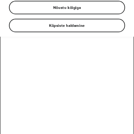
Nõustu kõigiga
Tadej Pogačar
Toitumine
Küpsiste haldamine
EESSEISVAD
PRO
HARRASTAJA
12
Harrastaja
Škoda MTB Kolmapäevak Pirita SKO Motors Spetsiaal
August
5 päeva
Eesti
26
Harrastaja
Škoda MTB Kolmapäevak Saku
August
19 päeva
Eesti
09
Harrastaja
Škoda MTB Kolmapäevak Ruu
September
33 päeva
Eesti