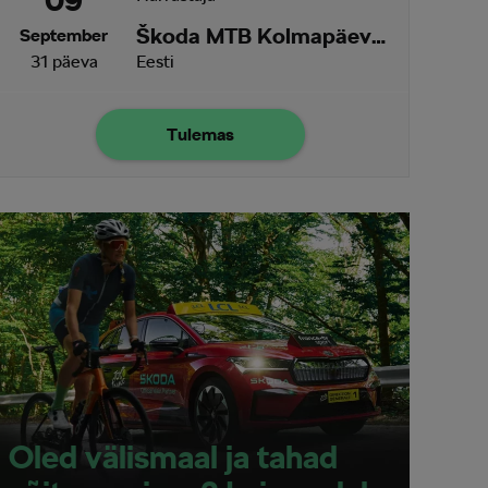
09
Škoda MTB Kolmapäevak Ruu
September
31 päeva
Eesti
Tulemas
Oled välismaal ja tahad