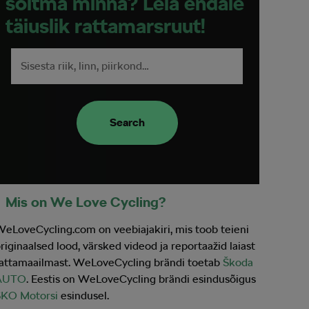
sõitma minna? Leia endale
täiuslik rattamarsruut!
Search
Mis on We Love Cycling?
eLoveCycling.com on veebiajakiri, mis toob teieni
riginaalsed lood, värsked videod ja reportaažid laiast
attamaailmast. WeLoveCycling brändi toetab
Škoda
AUTO
. Eestis on WeLoveCycling brändi esindusõigus
SKO Motorsi
esindusel.