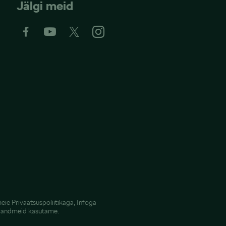
Jälgi meid
meie
Privaatsuspoliitikaga
,
Infoga
e andmeid kasutame.