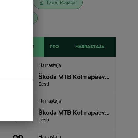
L´Étape
Tadej Pogačar
Toitumine
EESSEISVAD
PRO
HARRASTAJA
12
Harrastaja
Škoda MTB Kolmapäevak Pirita SKO Motors Spetsiaal
August
3 päeva
Eesti
26
Harrastaja
Škoda MTB Kolmapäevak Saku
August
17 päeva
Eesti
Harrastaja