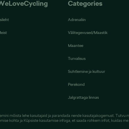
WeLoveCycling
Categories
sileht
Adrenaliin
eist
Välitegevused/Maastik
Maantee
Turvalisus
Suhtlemine ja kultuur
Perekond
Jalgrattaga linnas
remini mõista lehe kasutajaid ja parandada nende kasutajakogemust. Tutvu 
emise kohta
ja
Küpsiste kasutamise infoga
, et saada rohkem infot, kuidas m