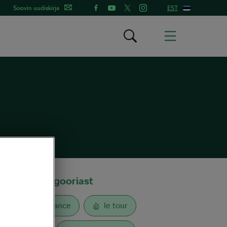
Soovin uudiskirja
EST
Sildid kategooriast
Tour de France
le tour