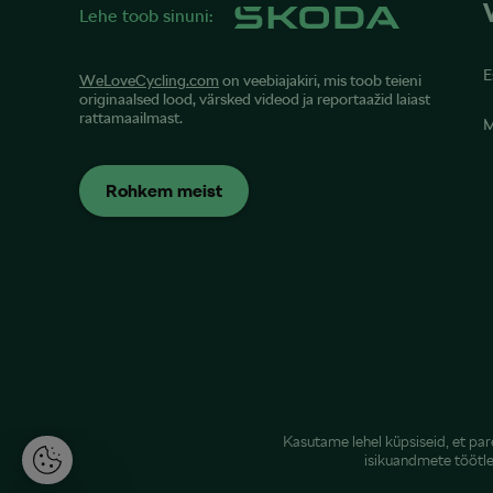
Lehe toob sinuni:
E
WeLoveCycling.com
on veebiajakiri, mis toob teieni
originaalsed lood, värsked videod ja reportaažid laiast
rattamaailmast.
M
Rohkem meist
Kasutame lehel küpsiseid, et pa
isikuandmete töötl
K