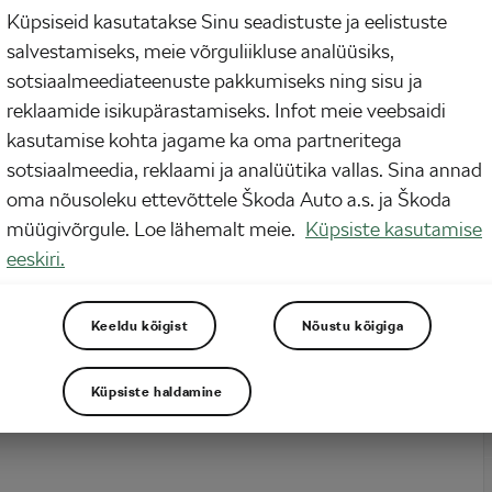
Küpsiseid kasutatakse Sinu seadistuste ja eelistuste
 võivad olla suurks kasuks nii ratturitele kui autodele, kuid kõik sõltub sellest,
salvestamiseks, meie võrguliikluse analüüsiks,
d paigutatakse. Uus uurimus pakub andmetel põhinevat valemit, mis aitab
leida rattateede optimaalse asukoha. See võib vähendada ummikuid,
sotsiaalmeediateenuste pakkumiseks ning sisu ja
 heitmeid ning saada rohkem inimesi valima ratast jätkusuutliku
reklaamide isikupärastamiseks. Infot meie veebsaidi
divahendina. Andmetel põhinev…
kasutamise kohta jagame ka oma partneritega
sotsiaalmeedia, reklaami ja analüütika vallas. Sina annad
oma nõusoleku ettevõttele Škoda Auto a.s. ja Škoda
müügivõrgule. Loe lähemalt meie.
Küpsiste kasutamise
eeskiri.
Keeldu kõigist
Nõustu kõigiga
Küpsiste haldamine