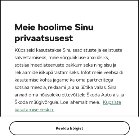
Meie hoolime Sinu
Tag:
liigsöömine
privaatsusest
Küpsiseid kasutatakse Sinu seadistuste ja eelistuste
salvestamiseks, meie võrguliikluse analüüsiks,
sotsiaalmeediateenuste pakkumiseks ning sisu ja
Viis sammu liigsöömise vältimiseks
reklaamide isikupärastamiseks. Infot meie veebsaidi
03/01/2024
kell
10:33
4 minuti lugemine
kasutamise kohta jagame ka oma partneritega
Tervis & trenn
sotsiaalmeedia, reklaami ja analüütika vallas. Sina
annad oma nõusoleku ettevõttele Škoda Auto a.s. ja
Škoda müügivõrgule. Loe lähemalt meie.
Küpsiste
kasutamise eeskiri.
Sildid kategooriast
Keeldu kõigist
Tour de France
le tour
L´Étape