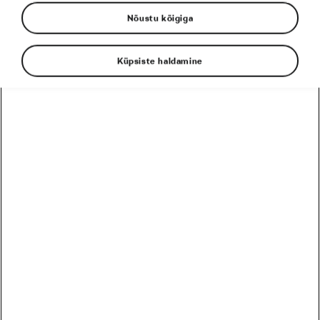
Nõustu kõigiga
Tadej Pogačar
Toitumine
Küpsiste haldamine
EESSEISVAD
PRO
HARRASTAJA
12
Harrastaja
Škoda MTB Kolmapäevak Pirita SKO Motors Spetsiaal
August
5 päeva
Eesti
26
Harrastaja
Škoda MTB Kolmapäevak Saku
August
19 päeva
Eesti
09
Harrastaja
Škoda MTB Kolmapäevak Ruu
September
33 päeva
Eesti