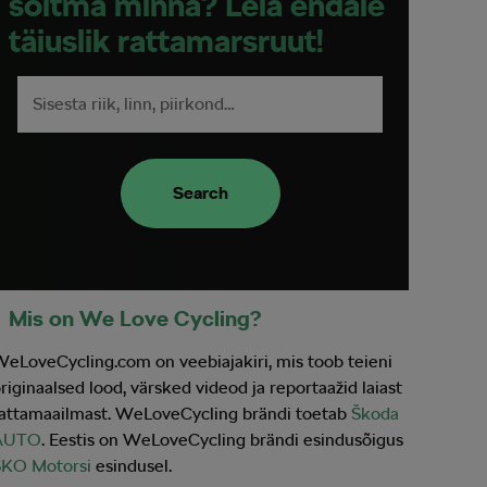
sõitma minna? Leia endale
täiuslik rattamarsruut!
Search
Mis on We Love Cycling?
eLoveCycling.com on veebiajakiri, mis toob teieni
riginaalsed lood, värsked videod ja reportaažid laiast
attamaailmast. WeLoveCycling brändi toetab
Škoda
AUTO
. Eestis on WeLoveCycling brändi esindusõigus
SKO Motorsi
esindusel.