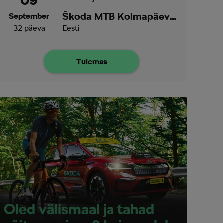
09
Škoda MTB Kolmapäevak Ruu
September
32 päeva
Eesti
Tulemas
Oled välismaal ja tahad