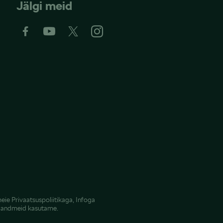
Jälgi meid
meie
Privaatsuspoliitikaga
,
Infoga
e andmeid kasutame.