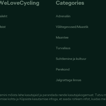
WeLoveCycling
Categories
sileht
Adrenaliin
eist
Välitegevused/Maastik
Maantee
Turvalisus
Suhtlemine ja kultuur
Perekond
Jalgrattaga linnas
remini mõista lehe kasutajaid ja parandada nende kasutajakogemust. Tutvu 
emise kohta
ja
Küpsiste kasutamise infoga
, et saada rohkem infot, kuidas m