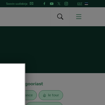
Soovin uudiskirja
EST
Sildid kategooriast
Tour de France
le tour