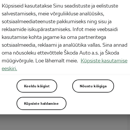
Küpsiseid kasutatakse Sinu seadistuste ja eelistuste
 kui 45 minutit kuumas vannis võiks muuta sind kiiremaks ratturiks? Ajakirjas
salvestamiseks, meie võrguliikluse analüüsiks,
al of Physiology 2025. aastal avaldatud uuring leidis, et hea ettevalmistusega
 parandasid oma VO2 max-i, hemoglobiini massi ja südamefunktsiooni pelgalt
sotsiaalmeediateenuste pakkumiseks ning sisu ja
ees ligunemisega. Vaatame lähemalt, kuidas saaksid sama teha ja…
reklaamide isikupärastamiseks. Infot meie veebsaidi
kasutamise kohta jagame ka oma partneritega
sotsiaalmeedia, reklaami ja analüütika vallas. Sina annad
oma nõusoleku ettevõttele Škoda Auto a.s. ja Škoda
müügivõrgule. Loe lähemalt meie.
Küpsiste kasutamise
eeskiri.
Keeldu kõigist
Nõustu kõigiga
Küpsiste haldamine