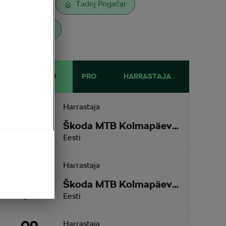
L´Étape
Tadej Pogačar
Toitumine
EESSEISVAD
PRO
HARRASTAJA
12
Harrastaja
Škoda MTB Kolmapäevak Pirita SKO Motors Spetsiaal
August
4 päeva
Eesti
26
Harrastaja
Škoda MTB Kolmapäevak Saku
August
18 päeva
Eesti
Harrastaja