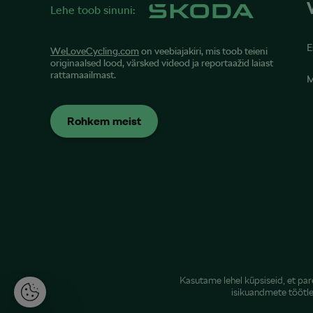
Lehe toob sinuni:
E
WeLoveCycling.com
on veebiajakiri, mis toob teieni
originaalsed lood, värsked videod ja reportaažid laiast
rattamaailmast.
M
Rohkem meist
Kasutame lehel küpsiseid, et pa
isikuandmete töötl
K