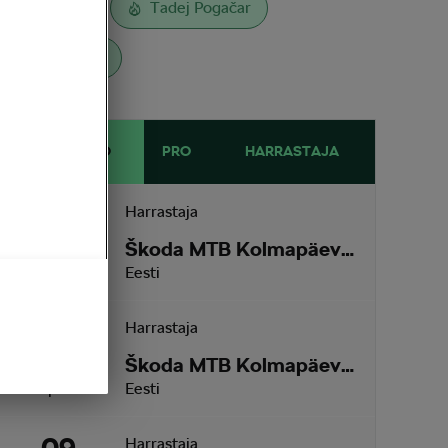
L´Étape
Tadej Pogačar
Toitumine
EESSEISVAD
PRO
HARRASTAJA
12
Harrastaja
Škoda MTB Kolmapäevak Pirita SKO Motors Spetsiaal
August
4 päeva
Eesti
26
Harrastaja
Škoda MTB Kolmapäevak Saku
August
18 päeva
Eesti
Harrastaja