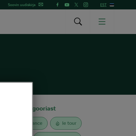
Soovin uudiskirja
EST
Sildid kategooriast
Tour de France
le tour