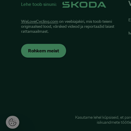
Lehe toob sinuni:
E
WeLoveCycling.com
on veebiajakiri, mis toob teieni
originaalsed lood, värsked videod ja reportaažid laiast
rattamaailmast.
M
Rohkem meist
Kasutame lehel küpsiseid, et pa
isikuandmete töötl
K