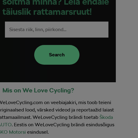
sõitma minna? Leia endale
täiuslik rattamarsruut!
Search
Mis on We Love Cycling?
eLoveCycling.com on veebiajakiri, mis toob teieni
riginaalsed lood, värsked videod ja reportaažid laiast
attamaailmast. WeLoveCycling brändi toetab
Škoda
AUTO
. Eestis on WeLoveCycling brändi esindusõigus
SKO Motorsi
esindusel.