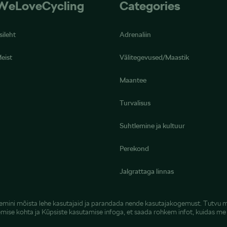
WeLoveCycling
Categories
sileht
Adrenaliin
eist
Välitegevused/Maastik
Maantee
Turvalisus
Suhtlemine ja kultuur
Perekond
Jalgrattaga linnas
remini mõista lehe kasutajaid ja parandada nende kasutajakogemust. Tutvu 
emise kohta
ja
Küpsiste kasutamise infoga
, et saada rohkem infot, kuidas m