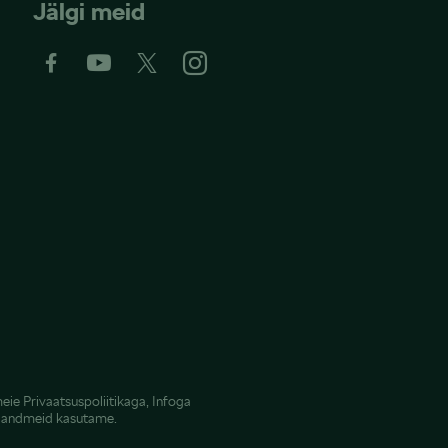
Jälgi meid
meie
Privaatsuspoliitikaga
,
Infoga
e andmeid kasutame.