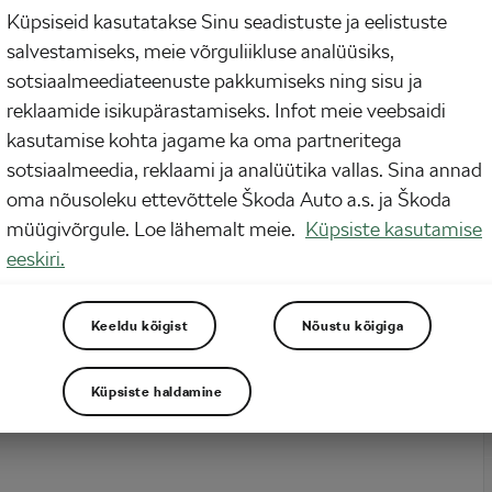
Küpsiseid kasutatakse Sinu seadistuste ja eelistuste
 on saanud populaarseks rituaaliks sportlaste ja tervise huviliste seas. Kuid
salvestamiseks, meie võrguliikluse analüüsiks,
b tegelikult sinu kehas peale selle virgutava šoki? Ottawa Ülikooli uus uuring
lgust sellele, kuidas korduv kokkupuude külmaga võib tugevdada sinu rakke ja
sotsiaalmeediateenuste pakkumiseks ning sisu ja
e pikemaks ja tervemaks eluks.
reklaamide isikupärastamiseks. Infot meie veebsaidi
kasutamise kohta jagame ka oma partneritega
sotsiaalmeedia, reklaami ja analüütika vallas. Sina annad
oma nõusoleku ettevõttele Škoda Auto a.s. ja Škoda
müügivõrgule. Loe lähemalt meie.
Küpsiste kasutamise
eeskiri.
Keeldu kõigist
Nõustu kõigiga
Küpsiste haldamine