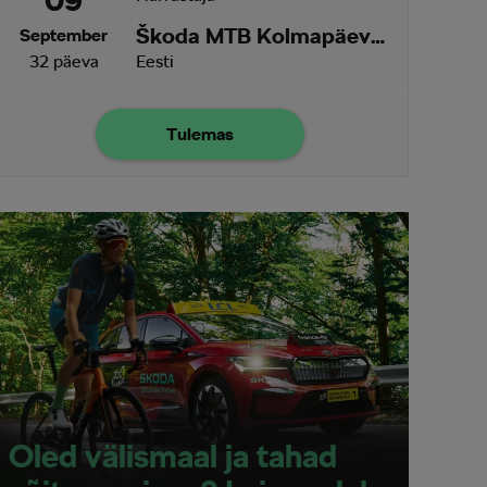
09
Škoda MTB Kolmapäevak Ruu
September
32 päeva
Eesti
Tulemas
Oled välismaal ja tahad