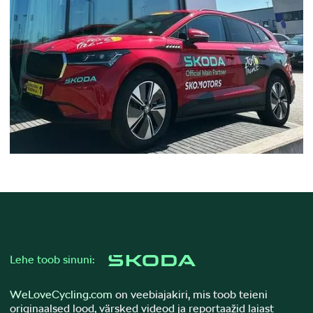
Lehe toob sinuni:
WeLoveCycling.com
on veebiajakiri, mis toob teieni
originaalsed lood, värsked videod ja reportaažid laiast