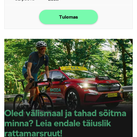
Tulemas
Oled välismaal ja tahad sõitma
minna? Leia endale täiuslik
rattamarsruut!