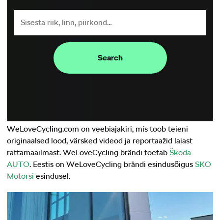
Search
Mis on We Love Cycling?
WeLoveCycling.com on veebiajakiri, mis toob teieni
originaalsed lood, värsked videod ja reportaažid laiast
rattamaailmast. WeLoveCycling brändi toetab
Škoda
AUTO
. Eestis on WeLoveCycling brändi esindusõigus
SKO
Motorsi
esindusel.