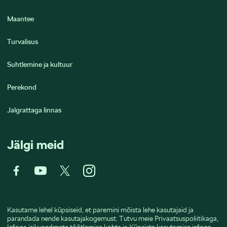
Maantee
Turvalisus
Suhtlemine ja kultuur
Perekond
Jalgrattaga linnas
Jälgi meid
Kasutame lehel küpsiseid, et paremini mõista lehe kasutajaid ja
parandada nende kasutajakogemust. Tutvu meie
Privaatsuspoliitikaga
,
Infoga isikuandmete töötlemise kohta
ja
Küpsiste kasutamise infoga
,