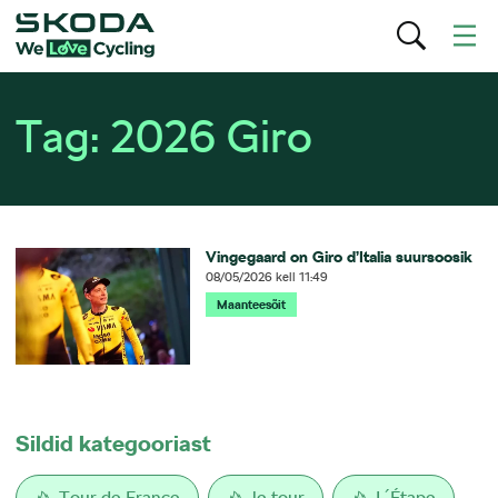
Tag:
2026 Giro
Vingegaard on Giro d’Italia suursoosik
08/05/2026
kell
11:49
Maanteesõit
Sildid kategooriast
Tour de France
le tour
L´Étape