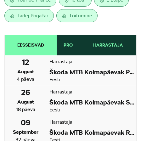
Tadej Pogačar
Toitumine
EESSEISVAD
PRO
HARRASTAJA
12
Harrastaja
Škoda MTB Kolmapäevak Pirita SKO Motors Spetsiaal
August
4 päeva
Eesti
26
Harrastaja
Škoda MTB Kolmapäevak Saku
August
18 päeva
Eesti
09
Harrastaja
Škoda MTB Kolmapäevak Ruu
September
32 päeva
Eesti