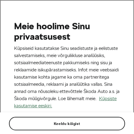
Meie hoolime Sinu
Tag:
2024 L´Étape
privaatsusest
Küpsiseid kasutatakse Sinu seadistuste ja eelistuste
salvestamiseks, meie võrguliikluse analüüsiks,
sotsiaalmeediateenuste pakkumiseks ning sisu ja
Ettevalmistus L’Étape’i jaoks algab
reklaamide isikupärastamiseks. Infot meie veebsaidi
nüüd: kuidas treenida?
kasutamise kohta jagame ka oma partneritega
30/01/2024
kell
12:07
4 minuti lugemine
sotsiaalmeedia, reklaami ja analüütika vallas. Sina
Maanteesõit
annad oma nõusoleku ettevõttele Škoda Auto a.s. ja
Škoda müügivõrgule. Loe lähemalt meie.
Küpsiste
kasutamise eeskiri.
Sildid kategooriast
Keeldu kõigist
Tour de France
le tour
L´Étape