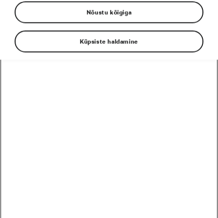
Nõustu kõigiga
Tadej Pogačar
Toitumine
Küpsiste haldamine
EESSEISVAD
PRO
HARRASTAJA
12
Harrastaja
Škoda MTB Kolmapäevak Pirita SKO Motors Spetsiaal
August
5 päeva
Eesti
26
Harrastaja
Škoda MTB Kolmapäevak Saku
August
19 päeva
Eesti
09
Harrastaja
Škoda MTB Kolmapäevak Ruu
September
33 päeva
Eesti