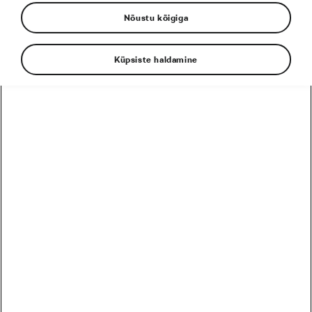
Nõustu kõigiga
Küpsiste haldamine
Iga meeskond soovib oma ridadesse
superstaari, sest superstaarid võidavad ja
meelitavad ligi sponsoreid, kes toovad raha,
ning fänne, kes ostavad ohtralt meeskonna
sümboolikaga tooteid. Kuid superstaari
omamine koosseisus ei ole riskideta, sest kui
teil pole piisavalt teisi sõitjaid, kes on samuti
võimelised võitma, moonutab superstaar
meeskonna olemust nagu võrku visatud suur
kivi.