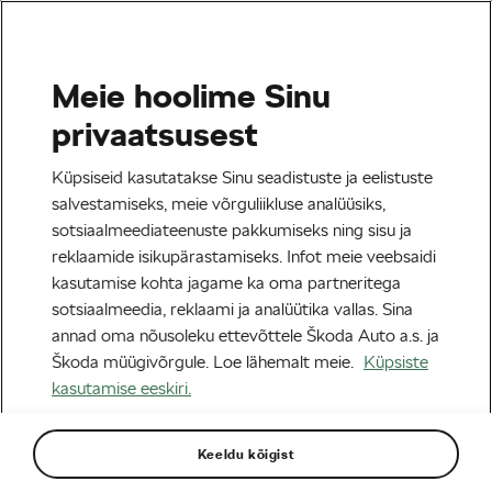
Meie hoolime Sinu
Maanteesõit
privaatsusest
Evenepoeli lahkumise järel
Küpsiseid kasutatakse Sinu seadistuste ja eelistuste
naaseb Soudal Quick-Step
salvestamiseks, meie võrguliikluse analüüsiks,
sotsiaalmeediateenuste pakkumiseks ning sisu ja
oma algse DNA juurde
reklaamide isikupärastamiseks. Infot meie veebsaidi
kasutamise kohta jagame ka oma partneritega
Autor:
Siegfried Mortkowitz
26/01/2026
kell
12:32
sotsiaalmeedia, reklaami ja analüütika vallas. Sina
4 minuti lugemine
annad oma nõusoleku ettevõttele Škoda Auto a.s. ja
Škoda müügivõrgule. Loe lähemalt meie.
Küpsiste
kasutamise eeskiri.
Keeldu kõigist