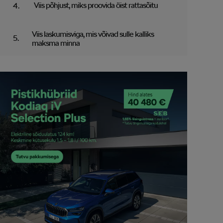
Viis põhjust, miks proovida öist rattasõitu
Viis laskumisviga, mis võivad sulle kalliks
maksma minna