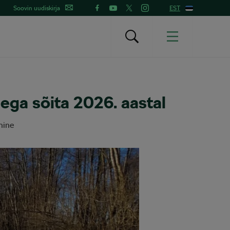
Soovin uudiskirja
EST
lega sõita 2026. aastal
mine