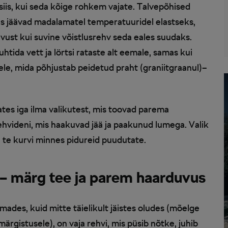
iis, kui seda kõige rohkem vajate. Talvepõhised
 jäävad madalamatel temperatuuridel elastseks,
vust kui suvine võistlusrehv seda eales suudaks.
htida vett ja lörtsi rataste alt eemale, samas kui
e, mida põhjustab peidetud praht (graniitgraanul)–
ates iga ilma valikutest, mis toovad parema
ehvideni, mis haakuvad jää ja paakunud lumega. Valik
hti te kurvi minnes pidureid puudutate.
d – märg tee ja parem haarduvus
mades, kuid mitte täielikult jäistes oludes (mõelge
rgistusele), on vaja rehvi, mis püsib nõtke, juhib