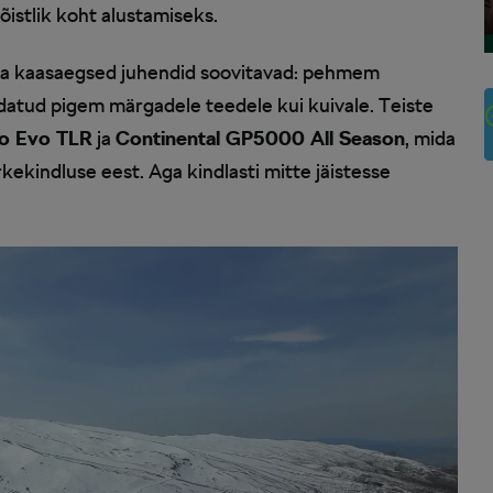
istlik koht alustamiseks.
mida kaasaegsed juhendid soovitavad: pehmem
ndatud pigem märgadele teedele kui kuivale. Teiste
ato Evo TLR
ja
Continental GP5000 All Season
, mida
kekindluse eest. Aga kindlasti mitte jäistesse