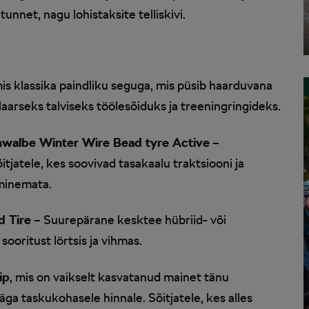
tunnet, nagu lohistaksite telliskivi.
is klassika paindliku seguga, mis püsib haarduvana
gulaarseks talviseks töölesõiduks ja treeningringideks.
hwalbe Winter Wire Bead tyre Active
–
tjatele, kes soovivad tasakaalu traktsiooni ja
 minemata.
d Tire
– Suurepärane kesktee hübriid- või
ooritust lörtsis ja vihmas.
ip
, mis on vaikselt kasvatanud mainet tänu
ga taskukohasele hinnale. Sõitjatele, kes alles