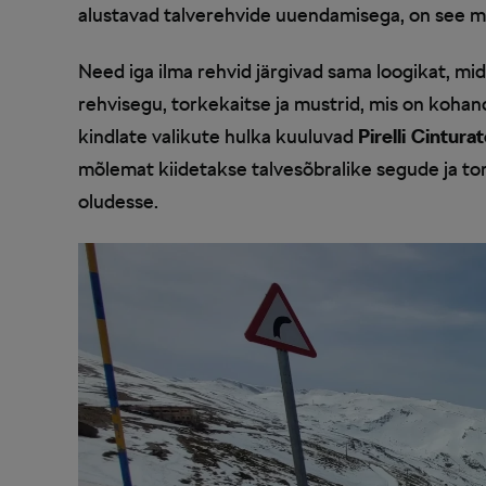
alustavad talverehvide uuendamisega, on see mõ
Need iga ilma rehvid järgivad sama loogikat, 
rehvisegu, torkekaitse ja mustrid, mis on koha
kindlate valikute hulka kuuluvad
Pirelli Cintur
mõlemat kiidetakse talvesõbralike segude ja tor
oludesse.