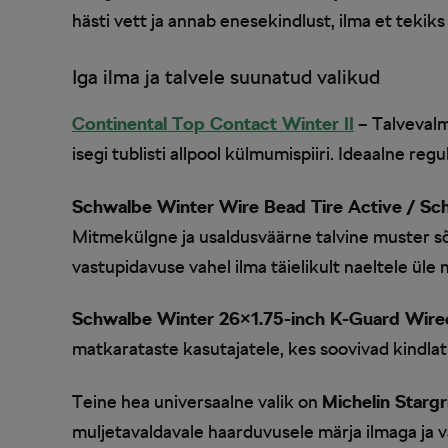
hästi vett ja annab enesekindlust, ilma et tekiks 
Iga ilma ja talvele suunatud valikud
Continental Top Contact Winter II
– Talvevalm
isegi tublisti allpool külmumispiiri. Ideaalne re
Schwalbe Winter Wire Bead Tire Active / Sc
Mitmekülgne ja usaldusväärne talvine muster sõi
vastupidavuse vahel ilma täielikult naeltele üle
Schwalbe Winter 26×1.75-inch K-Guard Wire
matkarataste kasutajatele, kes soovivad kindlat s
Teine hea universaalne valik on
Michelin Stargr
muljetavaldavale haarduvusele märja ilmaga ja vä