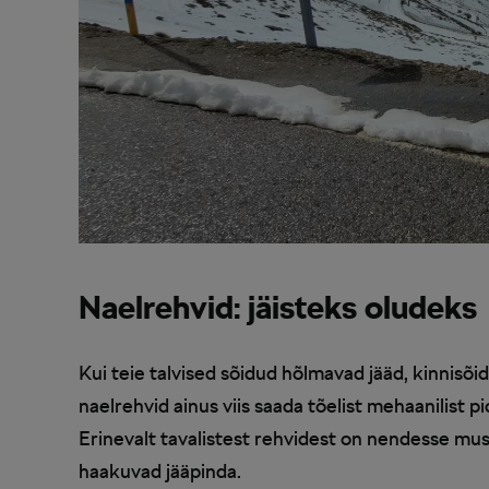
Naelrehvid: jäisteks oludeks
Kui teie talvised sõidud hõlmavad jääd, kinnisõid
naelrehvid ainus viis saada tõelist mehaanilist p
Erinevalt tavalistest rehvidest on nendesse must
haakuvad jääpinda.