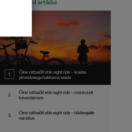
Populaarsed artiklid
Öine rattasõit ehk night ride – kuidas
pimedusega hakkama saada
Öine rattasõit ehk night ride – marsruudi
kavandamine
Öine rattasõit ehk night ride – hädavajalik
varustus