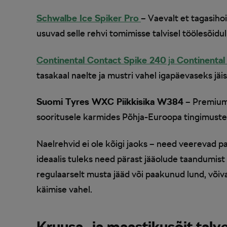
Schwalbe Ice Spiker Pro
– Vaevalt et tagasihoid
usuvad selle rehvi tomimisse talvisel töölesõidu
Continental Contact Spike 240
ja
Continental
tasakaal naelte ja mustri vahel igapäevaseks jäi
Suomi Tyres WXC Piikkisika W384
– Premium-
sooritusele karmides Põhja-Euroopa tingimuste
Naelrehvid ei ole kõigi jaoks – need veerevad pal
ideaalis tuleks need pärast jääolude taandumist
regulaarselt musta jääd või paakunud lund, võiva
käimise vahel.
Kruusa- ja maastikusõit talve