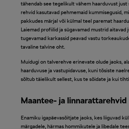
tähendab see tegelikult vähem haarduvust just s
rehvid kasutavad pehmemaid kummisegusid, mis
pakkudes märjal või külmal teel paremat haardu
Laiemad profiilid ja sügavamad mustrid aitavad ju
tugevamad karkassid peavad vastu torkeaukudel
tavaline talvine oht.
Muidugi on talverehve erinevate olude jaoks, al
haarduvuse ja vastupidavuse, kuni tõsiste naelr
sõltub täielikult sellest, kus te sõidate ja kui ti
Maantee- ja linnarattarehvi
Enamiku igapäevasõitjate jaoks, kes liiguvad kül
märgadele, härmas hommikutele ja libedale teemä