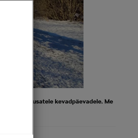
 lähemal magusatele kevadpäevadele. Me