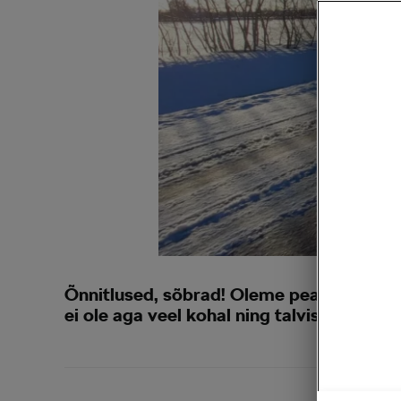
Õnnitlused, sõbrad! Oleme peaaegu jõud
ei ole aga veel kohal ning talvisel jalgra