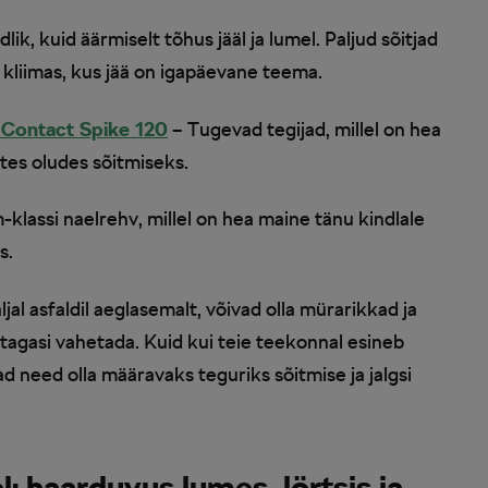
lik, kuid äärmiselt tõhus jääl ja lumel. Paljud sõitjad
l kliimas, kus jää on igapäevane teema.
 Contact Spike 120
– Tugevad tegijad, millel on hea
stes oludes sõitmiseks.
klassi naelrehv, millel on hea maine tänu kindlale
s.
jal asfaldil aeglasemalt, võivad olla mürarikkad ja
 tagasi vahetada. Kuid kui teie teekonnal esineb
d need olla määravaks teguriks sõitmise ja jalgsi
l: haarduvus lumes, lörtsis ja