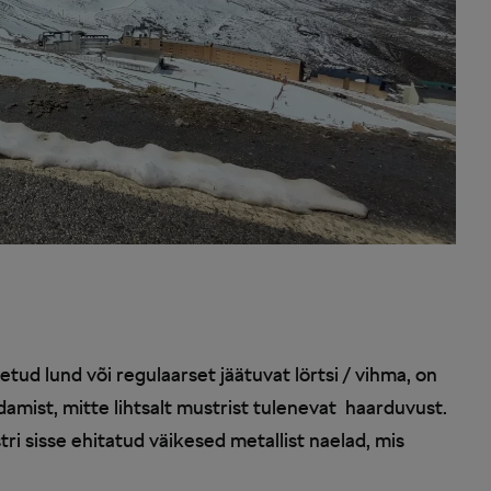
etud lund või regulaarset jäätuvat lörtsi / vihma, on
idamist, mitte lihtsalt mustrist tulenevat haarduvust.
ri sisse ehitatud väikesed metallist naelad, mis