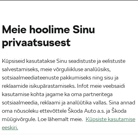
Meie hoolime Sinu
privaatsusest
Küpsiseid kasutatakse Sinu seadistuste ja eelistuste
salvestamiseks, meie võrguliikluse analüüsiks,
sotsiaalmeediateenuste pakkumiseks ning sisu ja
reklaamide isikupärastamiseks. Infot meie veebsaidi
kasutamise kohta jagame ka oma partneritega
nud läbi aasta esimese kuu ja oleme selle võrra
sotsiaalmeedia, reklaami ja analüütika vallas. Sina annad
ttasõidul on endiselt palju pakkuda.
oma nõusoleku ettevõttele Škoda Auto a.s. ja Škoda
müügivõrgule. Loe lähemalt meie.
Küpsiste kasutamise
eeskiri.