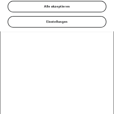
Radsportwelt
Alle akzeptieren
Von
WeLoveCycling
9. Mai 2022
um
13:44
Uhr
Einstellungen
Es ist wieder Montag und somit Zeit für