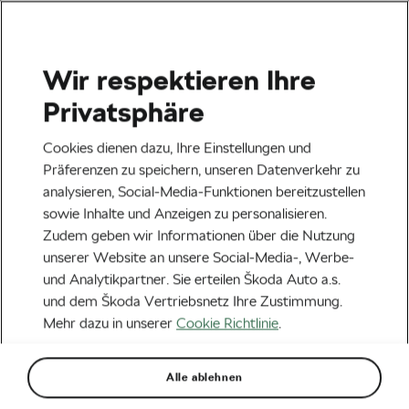
Wir respektieren Ihre
Veranstaltungen
Privatsphäre
Heilbronn
23.08.2026
Cookies dienen dazu, Ihre Einstellungen und
Lidl Deutschland Tour – Cycling Tour 2026
Präferenzen zu speichern, unseren Datenverkehr zu
analysieren, Social-Media-Funktionen bereitzustellen
Next
sowie Inhalte und Anzeigen zu personalisieren.
Zudem geben wir Informationen über die Nutzung
unserer Website an unsere Social-Media-, Werbe-
Aktuelles
und Analytikpartner. Sie erteilen Škoda Auto a.s.
Mark Cavendish gewinnt die
und dem Škoda Vertriebsnetz Ihre Zustimmung.
Mehr dazu in unserer
Cookie Richtlinie
.
dritte Etappe des Giro
d’Italia und mehr
Alle ablehnen
Neuigkeiten aus der