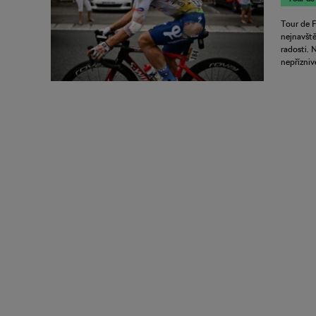
Tour de Fr
nejnavště
radosti. 
nepřízniv