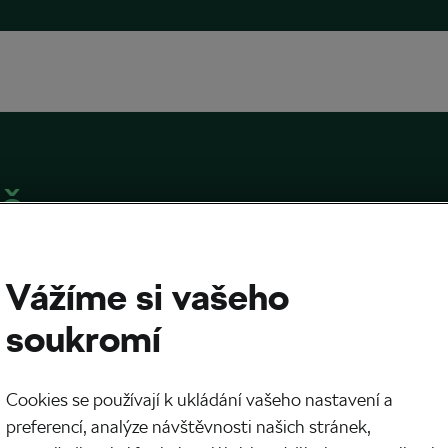
ič
Vážíme si vašeho
soukromí
ebuje Tadej Pogačar rozdávat soupeřům
? Experti mají jasno
Cookies se používají k ukládání vašeho nastavení a
024
v
03:00
6 minut čtení
preferencí, analýze návštěvnosti našich stránek,
 cyklistika