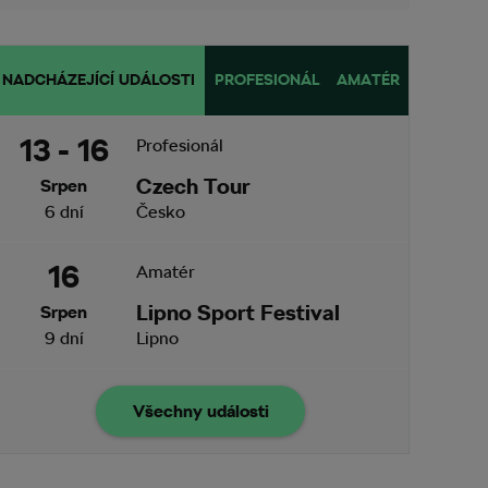
NADCHÁZEJÍCÍ UDÁLOSTI
PROFESIONÁL
AMATÉR
13 - 16
Profesionál
Czech Tour
Srpen
6 dní
Česko
16
Amatér
Lipno Sport Festival
Srpen
9 dní
Lipno
Všechny události