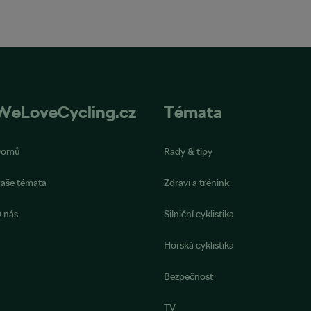
WeLoveCycling.cz
Témata
Domů
Rady & tipy
aše témata
Zdraví a trénink
 nás
Silniční cyklistika
Horská cyklistika
Bezpečnost
TV