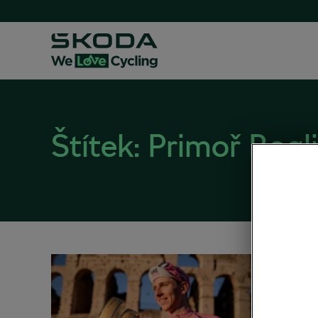
Štítek:
Primoř Rogl
Potř
dárky
30. 05. 2
Silniční