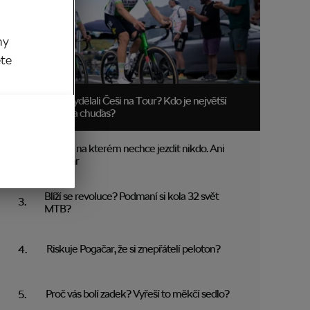
my
ěte
Kolik vydělali Češi na Tour? Kdo je největší
boháč a chuďas?
Trakař, na kterém nechce jezdit nikdo. Ani
Pogačar
Blíží se revoluce? Podmaní si kola 32 svět
MTB?
Riskuje Pogačar, že si znepřátelí peloton?
Proč vás bolí zadek? Vyřeší to měkčí sedlo?