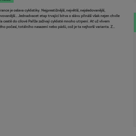
ance je oslava cyklistiky. Nejprestižnější, největší, nejsledovanější,
vovanější… Jednadvacet etap trvající bitva o slávu přináší však nejen chvíle
Na cestě do cílové Paříže zažívají cyklisté mnoho utrpení. Ať už vlivem
ého počasí, totálního nasazení nebo pádů, což je ta nejhorší varianta. Z…