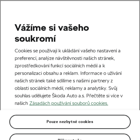
Vážíme si vašeho
Štítek:
Mistrovství
soukromí
světa v cyklokrosu
Cookies se používají k ukládání vašeho nastavení a
preferencí, analýze návštěvnosti našich stránek,
2024
zprostředkování funkcí sociálních médií a k
personalizaci obsahu a reklam. Informace o užívání
našich stránek také sdílíme s našimi partnery z
oblasti sociálních médií, reklamy a analytiky. Svůj
souhlas udělujete Škoda Auto a.s. Přečtěte si více v
Fotoreportáž: Dvě medaile pro Česko
našich
Zásadách používání souborů cookies.
z mistrovství světa v cyklokrosu 2024
a loučení Zdeňka Štybara
05. 02. 2024
v
12:00
5 minut čtení
Cyklokros
Pouze nezbytné cookies
I nebe plakalo, když Zdeněk Štybar