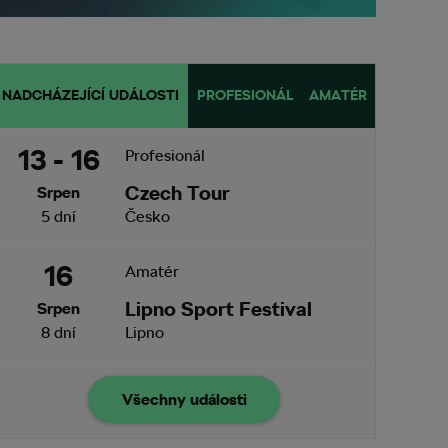
NADCHÁZEJÍCÍ UDÁLOSTI
PROFESIONÁL
AMATÉR
13 - 16
Profesionál
Czech Tour
Srpen
5 dní
Česko
16
Amatér
Lipno Sport Festival
Srpen
8 dní
Lipno
Všechny události