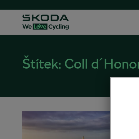
Štítek:
Coll d´Hono
Mallo
28. 02. 2
Na kole