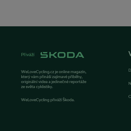
Přiváží
WeLoveCycling.cz je online magazín,
který vám přináší zajímavé příběhy,
originální videa a jedinečné reportáže
N
ze světa cyklistiky.
O
WeLoveCycling přiváží Škoda.