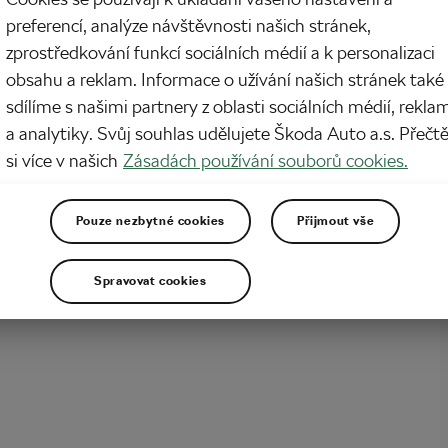
ký ráj. Bez nadsázky a přehánění. Ostrov Mallorka by měl být minimálně na
preferencí, analýze návštěvnosti našich stránek,
en v roce domovem každého, kdo to s cyklistikou myslí alespoň trošku vážně.
y, které polknete na španělském ostrově ve Středozemním moři v průběhu
zprostředkování funkcí sociálních médií a k personalizaci
my či jara, budou představovat kvalitní…
obsahu a reklam. Informace o užívání našich stránek také
sdílíme s našimi partnery z oblasti sociálních médií, rekla
a analytiky. Svůj souhlas udělujete Škoda Auto a.s. Přečt
si více v našich
Zásadách používání souborů cookies.
Pouze nezbytné cookies
Přijmout vše
Spravovat cookies