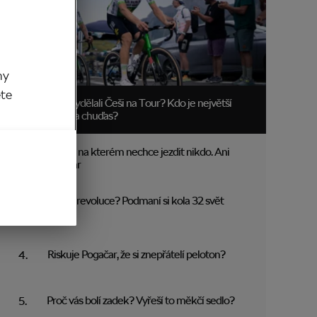
my
ěte
Kolik vydělali Češi na Tour? Kdo je největší
boháč a chuďas?
Trakař, na kterém nechce jezdit nikdo. Ani
Pogačar
Blíží se revoluce? Podmaní si kola 32 svět
MTB?
Riskuje Pogačar, že si znepřátelí peloton?
Proč vás bolí zadek? Vyřeší to měkčí sedlo?