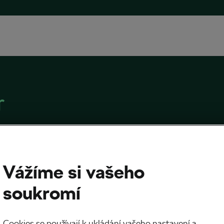
r
Vážíme si vašeho
rka: pestrá paleta cest pro všechny cyklisty
soukromí
023
v
10:00
6 minut čtení
 v zimě
Cookies se používají k ukládání vašeho nastavení a