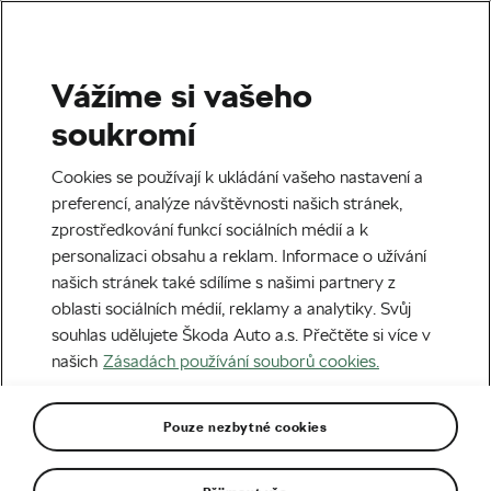
Vážíme si vašeho
Štítek:
Adéla Holubová
soukromí
Cookies se používají k ukládání vašeho nastavení a
preferencí, analýze návštěvnosti našich stránek,
zprostředkování funkcí sociálních médií a k
Cink slavil první výhru i přes
personalizaci obsahu a reklam. Informace o užívání
tréninkový výpadek
našich stránek také sdílíme s našimi partnery z
19. 04. 2026
v
11:13
5 minut čtení
oblasti sociálních médií, reklamy a analytiky. Svůj
Česká reprezentace
souhlas udělujete Škoda Auto a.s. Přečtěte si více v
našich
Zásadách používání souborů cookies.
Jitka Čábelická žalovala cyklistický
svaz a ČOV u sportovní arbitráže!
Pouze nezbytné cookies
Nařkla i Adélu Holubovou
27. 07. 2024
v
06:18
5 minut čtení
Paříž 2024