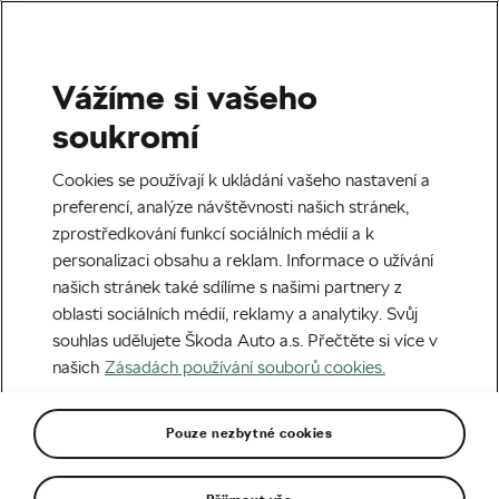
Vážíme si vašeho
Silniční cyklistika
soukromí
Závod míru ovládl Belgičan
Cookies se používají k ukládání vašeho nastavení a
Eeman. Ježek se zaskvěl
preferencí, analýze návštěvnosti našich stránek,
zprostředkování funkcí sociálních médií a k
třetí příčkou
personalizaci obsahu a reklam. Informace o užívání
našich stránek také sdílíme s našimi partnery z
Autor:
We Love Cycling
31. 05. 2026
v
20:00
oblasti sociálních médií, reklamy a analytiky. Svůj
5 minut čtení
souhlas udělujete Škoda Auto a.s. Přečtěte si více v
našich
Zásadách používání souborů cookies.
Pouze nezbytné cookies