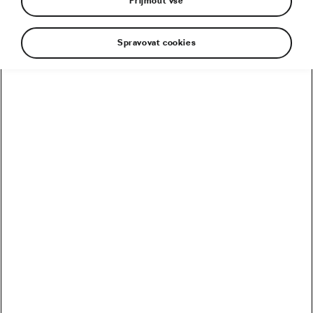
Přijmout vše
Spravovat cookies
Belgičan Kamiel Eeman završil své tažení 13.
ročníkem Závodu míru vítězstvím v nedělní
závěrečné etapě z Krnova do Šternberka a
potvrdil celkový triumf v nejvýznamnějším
českém etapovém závodě kategorie do 23 let.
Třetím místem se v posledním dílu blýskl Václav