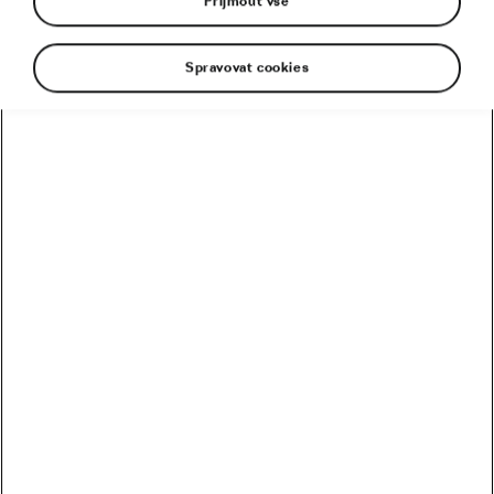
Přijmout vše
Spravovat cookies
Tadej
Pogačar promluvil, a pokud mluví muž, co
vyhrál čtyřikrát Tour de France a k tomu všechno
ostatní, lidé naslouchají. V nedávném vystoupení
mistra světa před světovými médii zazněl i jeden
radikální návrh zaměřující se na cyklistický
kalendář: „Je složité kombinovat Tour s Vueltou.