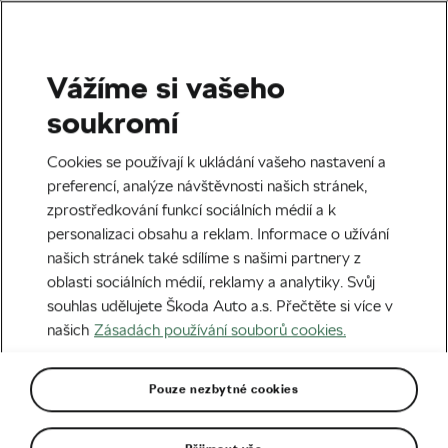
Vážíme si vašeho
Silniční cyklistika
soukromí
Reforma versus tradice.
Cookies se používají k ukládání vašeho nastavení a
Snesl by cyklistický
preferencí, analýze návštěvnosti našich stránek,
zprostředkování funkcí sociálních médií a k
kalendář zemětřesení?
personalizaci obsahu a reklam. Informace o užívání
našich stránek také sdílíme s našimi partnery z
Autor:
We Love Cycling
02. 01. 2026
v
13:23
oblasti sociálních médií, reklamy a analytiky. Svůj
5 minut čtení
souhlas udělujete Škoda Auto a.s. Přečtěte si více v
našich
Zásadách používání souborů cookies.
Pouze nezbytné cookies