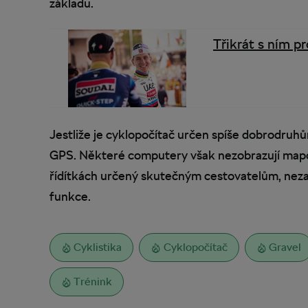
základu.
Třikrát s ním p
Jestliže je cyklopočítač určen spíše dobrodruhů
GPS. Některé computery však nezobrazují mapov
řídítkách určený skutečným cestovatelům, nezapo
funkce.
Cyklistika
Cyklopočítač
Gravel
Trénink