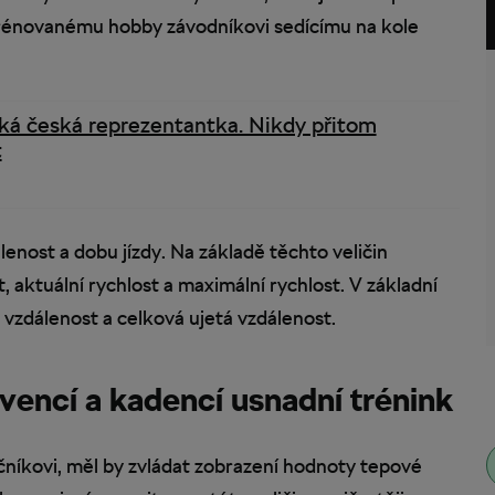
 trénovanému hobby závodníkovi sedícímu na kole
íká česká reprezentantka. Nikdy přitom
t
enost a dobu jízdy. Na základě těchto veličin
, aktuální rychlost a maximální rychlost. V základní
á vzdálenost a celková ujetá vzdálenost.
vencí a kadencí usnadní trénink
níkovi, měl by zvládat zobrazení hodnoty tepové