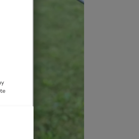
my
ěte