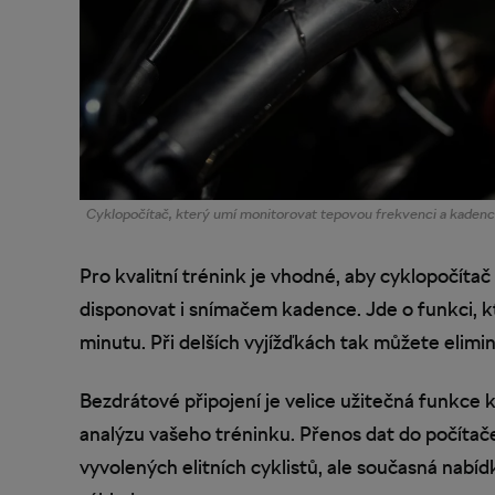
Cyklopočítač, který umí monitorovat tepovou frekvenci a kadenci
Pro kvalitní trénink je vhodné, aby cyklopočíta
disponovat i snímačem kadence. Jde o funkci, k
minutu. Při delších vyjížďkách tak můžete elimi
Bezdrátové připojení je velice užitečná funkc
analýzu vašeho tréninku. Přenos dat do počítače 
vyvolených elitních cyklistů, ale současná nabí