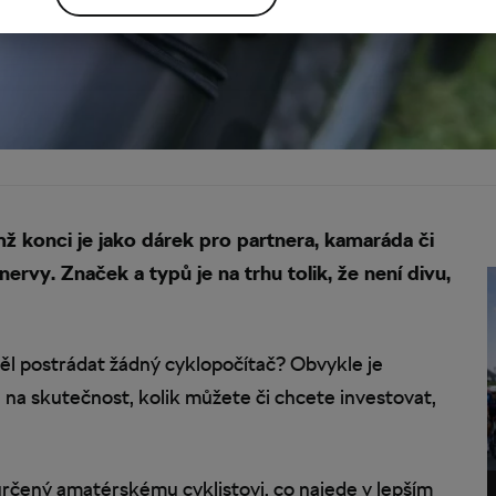
ímž konci je jako dárek pro partnera, kamaráda či
rvy. Značek a typů je na trhu tolik, že není divu,
měl postrádat žádný cyklopočítač? Obvykle je
na skutečnost, kolik můžete či chcete investovat,
určený amatérskému cyklistovi, co najede v lepším