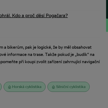
rohrál. Kdo a proč děsí Pogačara?
m a bikerům, pak je logické, že by měl obsahovat
é informace na trase. Takže pokud je „budík“ na
meňte při koupi zvolit zařízení zahrnující navigační
Horská cyklistika
Silniční cyklistika