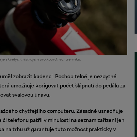
 je skvělým nástrojem pro koordinaci tréninku.
č uměl zobrazit kadenci. Pochopitelně je nezbytné
terá umožňuje korigovat počet šlápnutí do pedálu za
novat svalovou únavu.
e každého chytřejšího computeru. Zásadně usnadňuje
či telefonu patřil v minulosti na seznam zařízení jen
dka na trhu už garantuje tuto možnost prakticky v