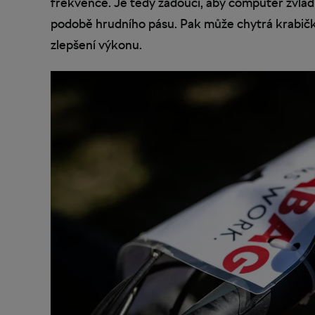
frekvence. Je tedy žádoucí, aby computer zvládl
podobě hrudního pásu. Pak může chytrá krabička 
zlepšení výkonu.