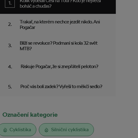
Kolik vydělali Češi na Tour? Kdo je největší
boháč a chuďas?
Trakař, na kterém nechce jezdit nikdo. Ani
Pogačar
Blíží se revoluce? Podmaní si kola 32 svět
MTB?
Riskuje Pogačar, že si znepřátelí peloton?
Proč vás bolí zadek? Vyřeší to měkčí sedlo?
Označení kategorie
Cyklistika
Silniční cyklistika