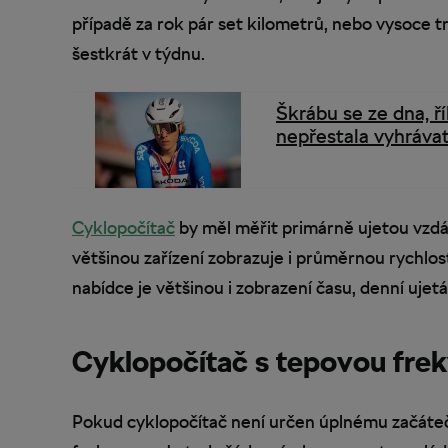
případě za rok pár set kilometrů, nebo vysoce
šestkrát v týdnu.
Škrábu se ze dna, ř
nepřestala vyhráva
Cyklopočítač
by měl měřit primárně ujetou vzdál
většinou zařízení zobrazuje i průměrnou rychlost
nabídce je většinou i zobrazení času, denní ujet
Cyklopočítač s tepovou frek
Pokud cyklopočítač není určen úplnému začáteč