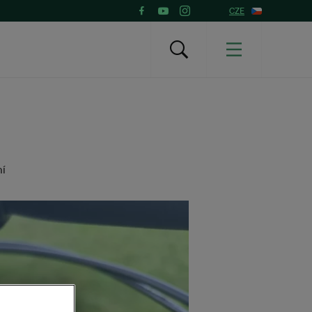
CZE
ní