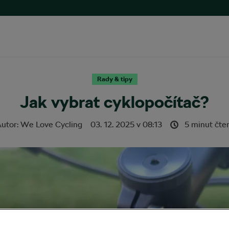
Rady & tipy
Jak vybrat cyklopočítač?
utor:
We Love Cycling
03. 12. 2025
v
08:13
5 minut čte