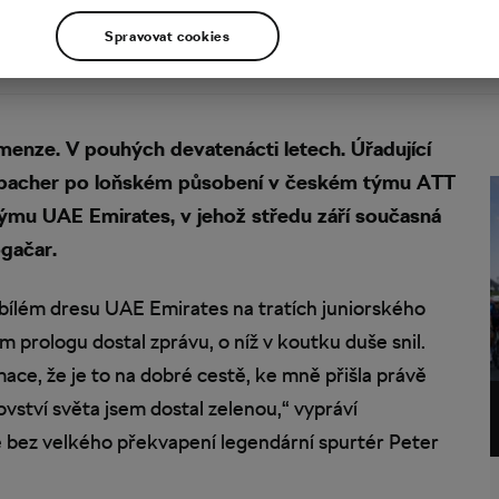
Spravovat cookies
menze. V pouhých devatenácti letech. Úřadující
zbacher po loňském působení v českém týmu ATT
ýmu UAE Emirates, v jehož středu září současná
gačar.
bílém dresu UAE Emirates na tratích juniorského
prologu dostal zprávu, o níž v koutku duše snil.
mace, že je to na dobré cestě, ke mně přišla právě
ství světa jsem dostal zelenou,“ vypráví
je bez velkého překvapení legendární spurtér Peter