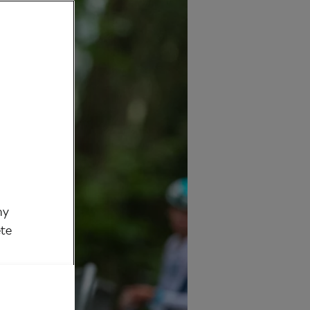
my
ěte