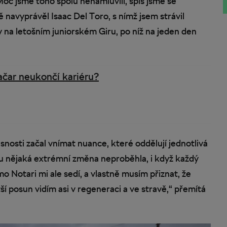
oc jsme toho spolu nenamluvili, spíš jsme se
ě navyprávěl Isaac Del Toro, s nímž jsem strávil
 na letošním juniorském Giru, po níž na jeden den
ačar neukončí kariéru?
nosti začal vnímat nuance, které oddělují jednotlivá
u nějaká extrémní změna neproběhla, i když každý
Notari mi ale sedí, a vlastně musím přiznat, že
í posun vidím asi v regeneraci a ve stravě,“ přemítá