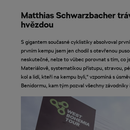
Matthias Schwarzbacher trá
hvězdou
S gigantem současné cyklistiky absolvoval první 
prvním kempu jsem jen chodil s otevřenou pusou 
neskutečné, nelze to vůbec porovnat s tím, co js
Materiálově, systematikou přístupu, stravou, pé
kol a lidí, kteří na kempu byli,“ vzpomíná s ú
Benidormu, kam tým pozval všechny závodníky i s