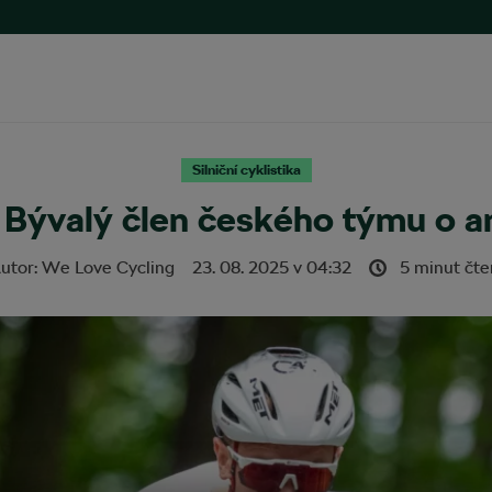
Silniční cyklistika
 Bývalý člen českého týmu o 
utor:
We Love Cycling
23. 08. 2025
v
04:32
5 minut čte