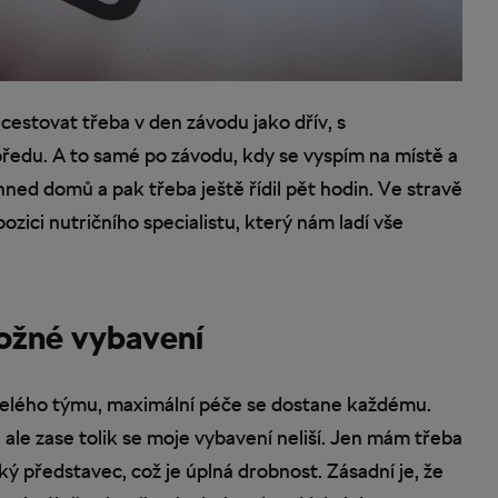
estovat třeba v den závodu jako dřív, s
edu. A to samé po závodu, kdy se vyspím na místě a
 hned domů a pak třeba ještě řídil pět hodin. Ve stravě
zici nutričního specialistu, který nám ladí vše
ožné vybavení
celého týmu, maximální péče se dostane každému.
 ale zase tolik se moje vybavení neliší. Jen mám třeba
ý představec, což je úplná drobnost. Zásadní je, že