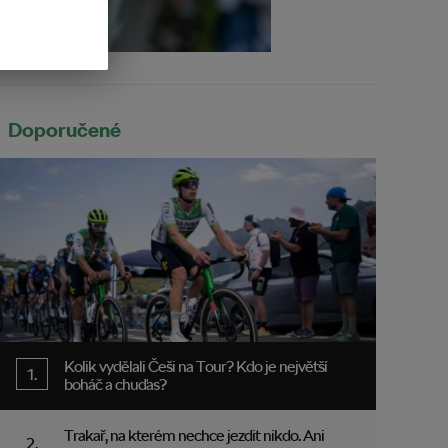
Doporučené
Kolik vydělali Češi na Tour? Kdo je největší
boháč a chuďas?
Trakař, na kterém nechce jezdit nikdo. Ani