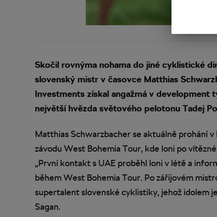
Skočil rovnýma nohama do jiné cyklistické di
slovenský mistr v časovce Matthias Schwar
Investments získal angažmá v development t
největší hvězda světového pelotonu Tadej Po
Matthias Schwarzbacher se aktuálně prohání v 
závodu West Bohemia Tour, kde loni po vítězném 
„První kontakt s UAE proběhl loni v létě a infor
během West Bohemia Tour. Po zářijovém mistrov
supertalent slovenské cyklistiky, jehož idolem 
Sagan.