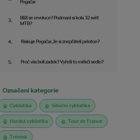
Pogačar
Blíží se revoluce? Podmaní si kola 32 svět
MTB?
Riskuje Pogačar, že si znepřátelí peloton?
Proč vás bolí zadek? Vyřeší to měkčí sedlo?
Označení kategorie
Cyklistika
Silniční cyklistika
Horská cyklistika
Tour de France
Trénink