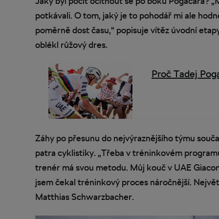
Jaký byl pocit ocitnout se po boku Pogačara? „M
potkávali. O tom, jaký je to pohodář mi ale hodn
poměrně dost času,“ popisuje vítěz úvodní etapy
oblékl růžový dres.
Proč Tadej Pog
Záhy po přesunu do nejvýraznějšího týmu součas
patra cyklistiky. „Třeba v tréninkovém program
trenér má svou metodu. Můj kouč v UAE Giacomo 
jsem čekal tréninkový proces náročnější. Největš
Matthias Schwarzbacher.