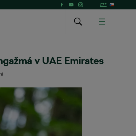
CZE
angažmá v UAE Emirates
ní