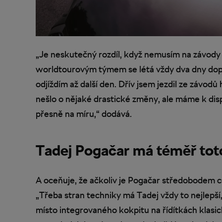
„Je neskutečný rozdíl, když nemusím na závody c
worldtourovým týmem se létá vždy dva dny dopř
odjíždím až další den. Dřív jsem jezdil ze závodů
nešlo o nějaké drastické změny, ale máme k dispo
přesně na míru,“ dodává.
Tadej Pogačar má téměř tot
A oceňuje, že ačkoliv je Pogačar středobodem 
„Třeba stran techniky má Tadej vždy to nejlepší,
místo integrovaného kokpitu na řídítkách klasick