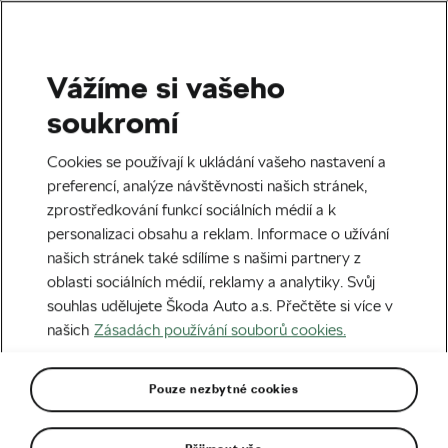
Vážíme si vašeho
Silniční cyklistika
soukromí
Slovinský šok
Cookies se používají k ukládání vašeho nastavení a
preferencí, analýze návštěvnosti našich stránek,
Autor:
Radek Malina
21. 09. 2020
v
02:56
zprostředkování funkcí sociálních médií a k
5 minut čtení
personalizaci obsahu a reklam. Informace o užívání
našich stránek také sdílíme s našimi partnery z
oblasti sociálních médií, reklamy a analytiky. Svůj
souhlas udělujete Škoda Auto a.s. Přečtěte si více v
našich
Zásadách používání souborů cookies.
Pouze nezbytné cookies