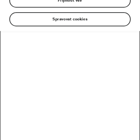
Přijmout vše
Spravovat cookies
Planina krásných dívek. Poetický název vrcholu ve
francouzských Vogézách. Právě tady má Primož
Roglič zpečetit v předposlední den Tour de
France 2020 svůj pohádkový příběh. Ze
skokanských můstků, kde se málem zmrzačil, po
pouhých sedmi letech v sedle kola k triumfu z
Grande Boucle. Nikdo o jeho úspěchu
nepochybuje. Vždyť v čele závodu, který se kvůli
pandemii koronaviru jede netradičně v září, má