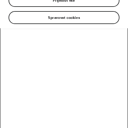
Přijmout vše
Spravovat cookies
Dnešní etapa závodu GARMIN TITAN DESERT
2019 byla rychlá i přes to, že její obtížnost byla
hodnocená čtyřmi hvězdičkami z pěti. Vítěz
José Lius Carrasco zvládl 119 km a 1031
výškových metrů za méně než čtyři hodiny, jeho
průměrná rychlost byla přes 30 km/h. Čeští
jezdci Marek Rauchfuss a Filip Adel zaostali o
necelé čtyři minuty a vyjeli si tak umístění
v elitní desítce.