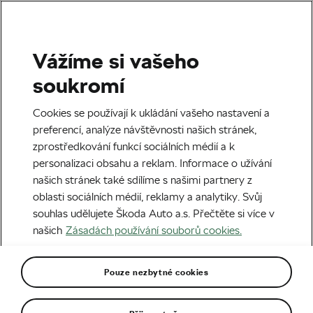
Vážíme si vašeho
TITAN DESERT 2019
soukromí
Čeští jezdci ve 4.etapě v
Cookies se používají k ukládání vašeho nastavení a
TOP 10
preferencí, analýze návštěvnosti našich stránek,
zprostředkování funkcí sociálních médií a k
Autor:
We Love Cycling ČR
01. 05. 2018
v
20:06
personalizaci obsahu a reklam. Informace o užívání
4 minuty čtení
našich stránek také sdílíme s našimi partnery z
oblasti sociálních médií, reklamy a analytiky. Svůj
souhlas udělujete Škoda Auto a.s. Přečtěte si více v
našich
Zásadách používání souborů cookies.
Pouze nezbytné cookies