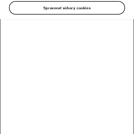
Spravovať súbory cookies
Fenomén gumových medvedíkov
08. 05. 2017
o
15:29
Zdravie a tréning