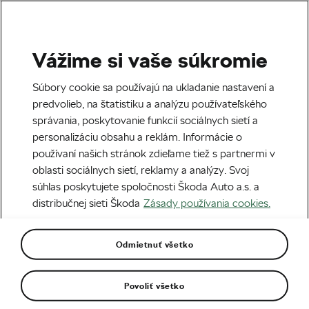
Vážime si vaše súkromie
Zdravie a tréning
Súbory cookie sa používajú na ukladanie nastavení a
Fenomén gumových
predvolieb, na štatistiku a analýzu používateľského
správania, poskytovanie funkcií sociálnych sietí a
medvedíkov
personalizáciu obsahu a reklám. Informácie o
používaní našich stránok zdieľame tiež s partnermi v
Napísal
We Love Cycling
08. 05. 2017
o
15:29
oblasti sociálnych sietí, reklamy a analýzy. Svoj
súhlas poskytujete spoločnosti Škoda Auto a.s. a
distribučnej sieti Škoda
Zásady používania cookies.
Odmietnuť všetko
Povoliť všetko