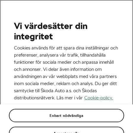
Vi värdesätter din
Nyheter
integritet
Vilka muskler används i ett
Cookies används för att spara dina inställningar och
pedaltramp?
preferenser, analysera vår trafik, tillhandahålla
funktioner för sociala medier och anpassa innehåll
Författare
Martin Mrazek
25 november, 2017
kl.
09:47
och annonser. Vi delar även information om
användningen av vår webbplats med våra partners
inom sociala medier, reklam och analys. Du ger ditt
samtycke till Škoda Auto a.s. och Škodas
distributionsnätverk. Läs mer i vår
Cookie-policy.
Enbart nödvändiga