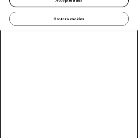
Acceptera alla
Hantera cookies
Har du någonsin funderat på vilken typ av
muskel du använder under din cykeltur? Vi
gjorde en infographic för att ge svar på den
frågan. Linjerna på hjulet symboliserar den del
av pedaltrampet där muskeln används, och
färgen berättar vilken muskel det är.