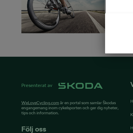
Har du nå
gjorde en
del av pe
Presenterat av
WeLoveCycling.com
är en portal som samlar Škodas
engangemang inom cykelsporten och ger dig nyheter,
tips och information.
K
Följ oss
H