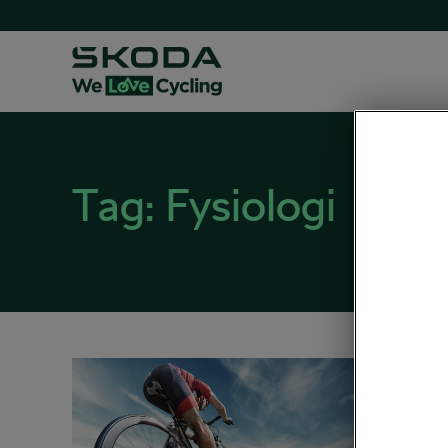
Tag:
Fysiologi
Vilka
25 novemb
Nyhete