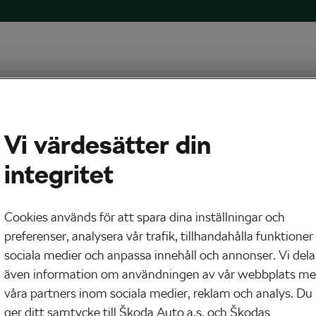
Vi värdesätter din
integritet
Cookies används för att spara dina inställningar och
preferenser, analysera vår trafik, tillhandahålla funktioner
sociala medier och anpassa innehåll och annonser. Vi dela
 muskler används i ett pedaltramp?
även information om användningen av vår webbplats m
er, 2017
kl.
09:47
våra partners inom sociala medier, reklam och analys. Du
r
ger ditt samtycke till Škoda Auto a.s. och Škodas