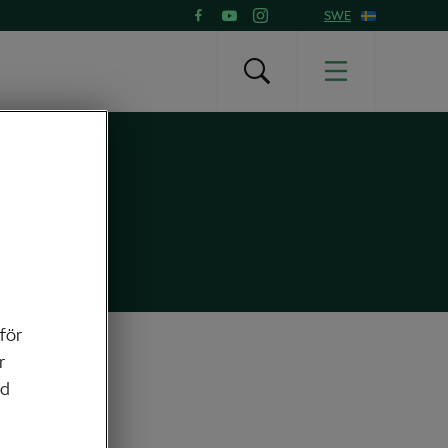
SWE
 för
r
ed