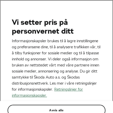
Vi setter pris på
Terreng
personvernet ditt
Hvor fort går det egentlig an
Informasjonskapsler brukes til å lagre innstillingene
å sykle?
og preferansene dine, til å analysere trafikken vår, til
å tilby funksjoner for sosiale medier og til å tilpasse
Av
Siegfried Mortkowitz
oktober 11, 2019
kl.
08:00
innhold og annonser. Vi deler også informasjon om
5 min lesing
bruken av nettstedet vårt med våre partnere innen
sosiale medier, annonsering og analyse. Du gir ditt
samtykke til Škoda Auto a.s. og Škodas
distribusjonsnettverk. Les mer i våre retningslinjer
for informasjonskapsler.
Retningslinjer for
informasjonskapsler.
Avvis alle