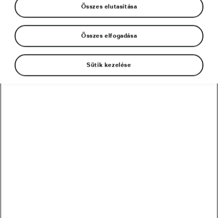
Összes elutasítása
A legjobb MTB-ok kínálata 2018-ban is nagyon
Összes elfogadása
erős. Egyre nagyobb a választék, ezért most
bemutatunk nektek néhányat az idei
Sütik kezelése
modellekből.
B’TWIN ROCKRIDER 920 SE –
kb. 260 000 Ft
A Decathlon szerint a kerékpárt igazi szakértői
csapat tervezte, de ezt nem nagyon tudjuk elhinni.
Az egész bringáról lesüt, hogy olyasvalaki tervezte,