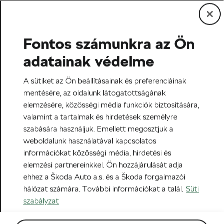
Fontos számunkra az Ön
Trekking/MTB
adatainak védelme
Új MTB vásárlását tervezed?
A sütiket az Ön beállításainak és preferenciáinak
Most ezek a legjobbak!
mentésére, az oldalunk látogatottságának
elemzésére, közösségi média funkciók biztosítására,
Szerző:
Škoda We Love Cycling
2018-04-25
14:30
-kor
valamint a tartalmak és hirdetések személyre
szabására használjuk. Emellett megosztjuk a
weboldalunk használatával kapcsolatos
információkat közösségi média, hirdetési és
elemzési partnereinkkel. Ön hozzájárulását adja
ehhez a Škoda Auto a.s. és a Škoda forgalmazói
hálózat számára. További információkat a talál.
Süti
szabályzat