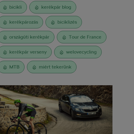
bicikli
kerékpár blog
kerékpározás
biciklizés
országúti kerékpár
Tour de France
kerékpár verseny
welovecycling
MTB
miért tekerünk