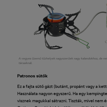
A vegyes üzemű tűzhelyek nagyszerűek nagy kalandokhoz, de n
társaiknál.
Patronos sütők
Ez a fajta sütő gázt (butánt, propánt vagy a ke
Használata nagyon egyszerű. Ha egy kempingterü
visznek magukkal sátrazni. Tiszták, mivel nem 