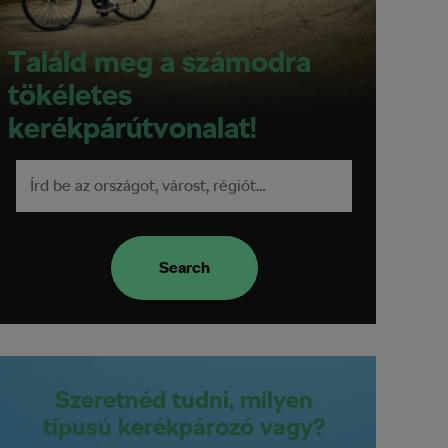
Találd meg a számodra
tökéletes
kerékpárútvonalat!
Search
Szeretnéd tudni, milyen
típusú kerékpározó vagy?