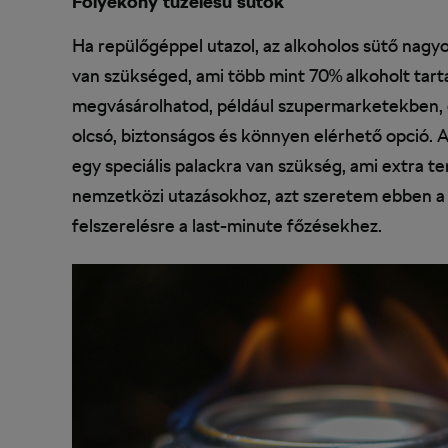
Folyékony tüzelésű sütők
Ha repülőgéppel utazol, az alkoholos sütő nagyo
van szükséged, ami több mint 70% alkoholt tart
megvásárolhatod, például szupermarketekben, 
olcsó, biztonságos és könnyen elérhető opció. A
egy speciális palackra van szükség, ami extra t
nemzetközi utazásokhoz, azt szeretem ebben a
felszerelésre a last-minute főzésekhez.