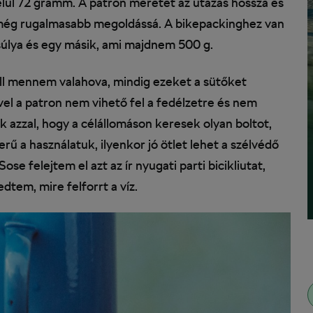
lül 72 gramm. A patron méretét az utazás hossza és
et még rugalmasabb megoldássá. A bikepackinghez van
úlya és egy másik, ami majdnem 500 g.
ell mennem valahova, mindig ezeket a sütőket
el a patron nem vihető fel a fedélzetre és nem
azzal, hogy a célállomáson keresek olyan boltot,
ű a használatuk, ilyenkor jó ötlet lehet a szélvédő
ose felejtem el azt az ír nyugati parti bicikliutat,
dtem, mire felforrt a víz.