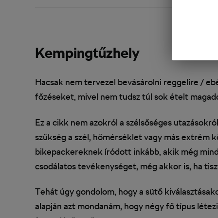
Kempingtűzhely
Hacsak nem tervezel bevásárolni reggelire / eb
főzéseket, mivel nem tudsz túl sok ételt magadd
Ez a cikk nem azokról a szélsőséges utazásokról
szükség a szél, hőmérséklet vagy más extrém 
bikepackereknek íródott inkább, akik még mindig
csodálatos tevékenységet, még akkor is, ha tis
Tehát úgy gondolom, hogy a sütő kiválasztásak
alapján azt mondanám, hogy négy fő típus léte