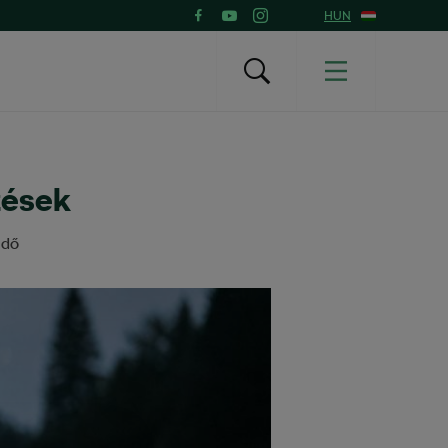
HUN
zések
idő