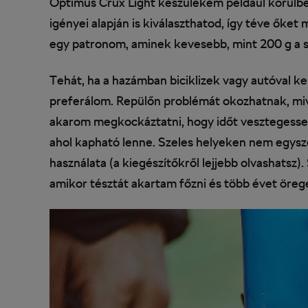
Optimus Crux Light készülékem például körülbe
igényei alapján is kiválaszthatod, így téve ők
egy patronom, aminek kevesebb, mint 200 g a s
Tehát, ha a hazámban biciklizek vagy autóval k
preferálom. Repülőn problémát okozhatnak, miv
akarom megkockáztatni, hogy időt vesztegessek 
ahol kapható lenne. Szeles helyeken nem egyszer
használata (a kiegészítőkről lejjebb olvashatsz). S
amikor tésztát akartam főzni és több évet örege