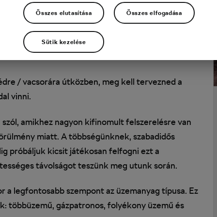
Összes elutasítása
Összes elfogadása
Sütik kezelése
édre / vacsorára útközben, meg kell tervezned a
al vinni.
 szól, amikhez nagyon kifinomult felszerelésre van
körülmény miatt. A többségünknek, szabadidős
 próbáljuk kicsit játékosan felfogni ezt a
ztességes távolságot teszünk meg utunk során.
or a legfontosabb szempont az üzemanyag típusa. Ez
zik: többüzemű, gázpatronos, folyékony üzemű és