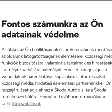
Fontos számunkra az Ön
adatainak védelme
A sütiket az Ön beállításainak és preferenciáinak mentésé
az oldalunk látogatottságának elemzésére, közösségi mé
funkciók biztosítására, valamint a tartalmak és hirdetése
személyre szabására használjuk. Emellett megosztjuk a
weboldalunk használatával kapcsolatos információkat
ig 100% -ban önellátó voltam. Úgy kerültem a pén
közösségi média, hirdetési és elemzési partnereinkkel. Ön
el tudok élni, amit találok. Ez mára már változ
hozzájárulását adja ehhez a Škoda Auto a.s. és a Škoda
m a világot. Ráadásul nagyon megszerettem a f
forgalmazói hálózat számára. További információkat a
 bikepackingnek ezt a részét is ugyanolyan alaposan
talál.
Süti szabályzat