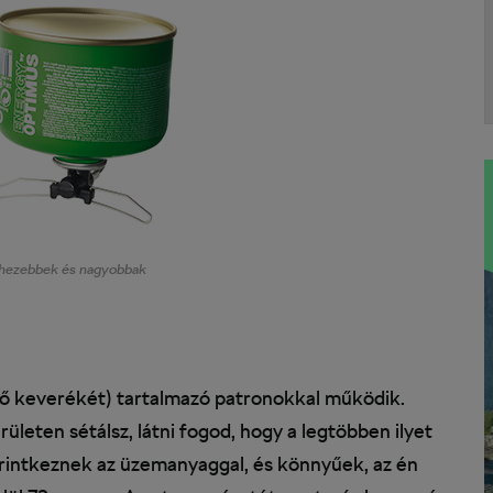
ehezebbek és nagyobbak
ttő keverékét) tartalmazó patronokkal működik.
leten sétálsz, látni fogod, hogy a legtöbben ilyet
érintkeznek az üzemanyaggal, és könnyűek, az én