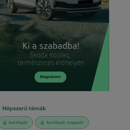
Népszerű témák
kerékpár
kerékpár magazin