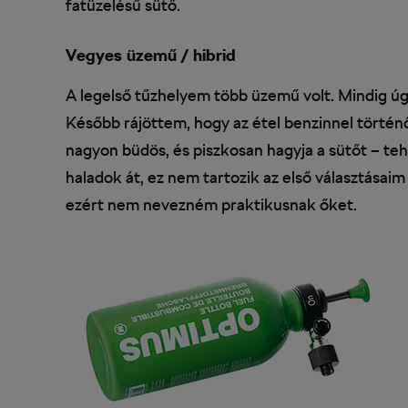
fatüzelésű sütő.
Vegyes üzemű / hibrid
A legelső tűzhelyem több üzemű volt. Mindig úg
Később rájöttem, hogy az étel benzinnel történ
nagyon büdös, és piszkosan hagyja a sütőt – te
haladok át, ez nem tartozik az első választásai
ezért nem nevezném praktikusnak őket.