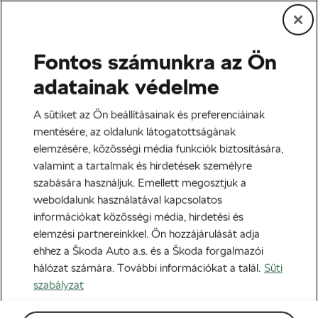
Fontos számunkra az Ön
Országúti kerékpár
adatainak védelme
Sir Dave Brailsford elhagyja
A sütiket az Ön beállításainak és preferenciáinak
az Ineos Grenadiers-t?
mentésére, az oldalunk látogatottságának
elemzésére, közösségi média funkciók biztosítására,
Szerző:
Monica Buck
2021-10-04
06:00
-kor
valamint a tartalmak és hirdetések személyre
3 perc olvasási idő
szabására használjuk. Emellett megosztjuk a
weboldalunk használatával kapcsolatos
információkat közösségi média, hirdetési és
elemzési partnereinkkel. Ön hozzájárulását adja
ehhez a Škoda Auto a.s. és a Škoda forgalmazói
hálózat számára. További információkat a talál.
Süti
szabályzat