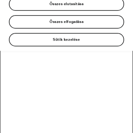
Összes elutasítása
Összes elfogadása
Sütik kezelése
A közösségi médiából és a híradásokból
megszoktuk, hogy a sportolókat teljesítményük
csúcsán látjuk. Könnyű boldognak lenni, amikor
épp nyersz, de mi a helyzet az összes többi
versenynappal, amikor nem úgy sikerülnek a
dolgok, ahogy szeretnéd? A kudarc utáni
motiváció létfontosságú minden sportoló
számára, de a mindennapi életben is. Ezért
döntött úgy Kasia, hogy megosztja