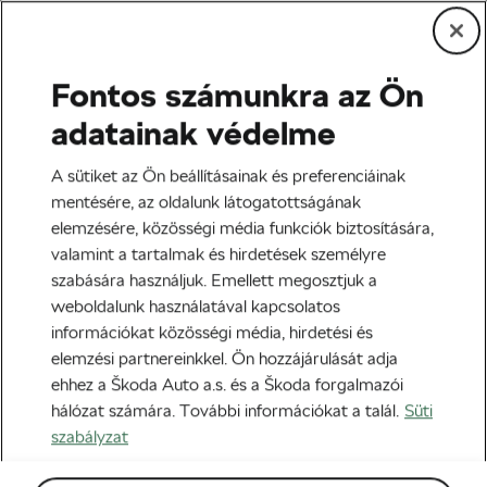
Fontos számunkra az Ön
Közösség és kultúra
adatainak védelme
Kasia Niewadoma: így találd
A sütiket az Ön beállításainak és preferenciáinak
meg egy kudarc után újra a
mentésére, az oldalunk látogatottságának
elemzésére, közösségi média funkciók biztosítására,
motivációd!
valamint a tartalmak és hirdetések személyre
szabására használjuk. Emellett megosztjuk a
Szerző:
Kasia Niewiadoma
2022-06-20
06:00
-kor
weboldalunk használatával kapcsolatos
7 perc olvasási idő
információkat közösségi média, hirdetési és
elemzési partnereinkkel. Ön hozzájárulását adja
ehhez a Škoda Auto a.s. és a Škoda forgalmazói
hálózat számára. További információkat a talál.
Süti
szabályzat